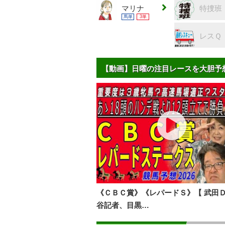
マリナ
特捜班
馬単
3単
レスＱ
【動画】日曜の注目レースを大胆予
《ＣＢＣ賞》《レパードＳ》【 武田
谷記者、目黒…