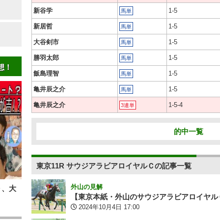
新谷学
1-5
馬単
新居哲
1-5
馬単
大谷剣市
1-5
馬単
勝羽太郎
1-5
馬単
想！
飯島理智
1-5
馬単
亀井辰之介
1-5
馬単
亀井辰之介
1-5-4
3連単
的中一覧
東京11R サウジアラビアロイヤルＣの記事一覧
外山の見解
Ｄ、大
【東京本紙・外山のサウジアラビアロイヤル
2024年10月4日 17:00