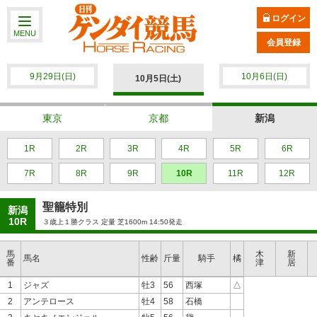
ログイン
MENU
会員登録
9月29日(日)
10月6日(日)
10月5日(土)
東京
京都
新潟
1R
2R
3R
4R
5R
6R
7R
8R
9R
10R
11R
12R
聖籠特別
新潟
10R
３歳上１勝クラス 定量 芝1600m 14:50発走
馬
木
新
馬名
性齢
斤量
騎手
橘
番
津
居
1
ジャズ
牡3
56
西塚
△
2
アンテロース
牡4
58
石橋