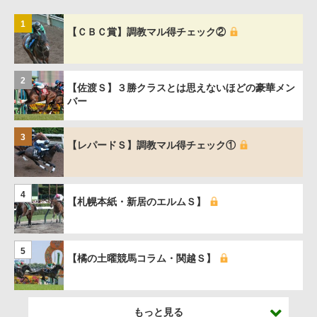
1
【ＣＢＣ賞】調教マル得チェック②
2
【佐渡Ｓ】３勝クラスとは思えないほどの豪華メン
バー
3
【レパードＳ】調教マル得チェック①
4
【札幌本紙・新居のエルムＳ】
5
【橘の土曜競馬コラム・関越Ｓ】
もっと見る