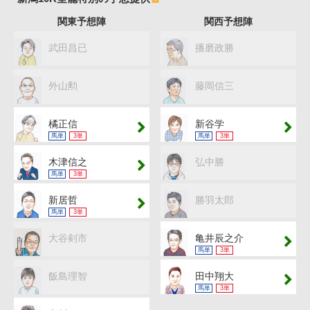
関東予想陣
関西予想陣
武田昌已
播磨政勝
外山勲
藤岡信三
橘正信
新谷学
馬単
3単
馬単
3単
木津信之
弘中勝
馬単
3単
新居哲
勝羽太郎
馬単
3単
大谷剣市
亀井辰之介
馬単
3単
飯島理智
田中翔大
馬単
3単