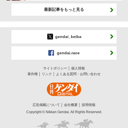
最新記事をもっと見る
gendai_keiba
gendai.race
サイトポリシー
個人情報
著作権
リンク
よくある質問・お問い合わせ
広告掲載について
会社概要
採用情報
Copyright © Nikkan Gendai. All Rights Reserved.