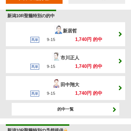
新潟10R聖籠特別の的中
新居哲
1,740円
的中
9-15
馬単
市川正人
1,740円
的中
9-15
馬単
田中翔大
1,740円
的中
9-15
馬単
的中一覧
新潟10R聖籠特別の予想提供