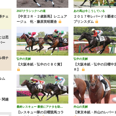
2027クラシックへの道
あの馬は今こうしている
得チェ
【中京２Ｒ・２歳新馬】レニュア
２０１７年レパードＳ覇者
ージュ 牝・藤原英昭厩舎
プリンスダム
とは思
バー
ル得チ
弘中の見解
弘中の見解
【大阪本紙・弘中のＣＢＣ賞】
【大阪本紙・弘中の日曜中
Ｒ】
ルム
・関越
最終レスキュー 最後にアナタを助…
外山の見解
【レスキュー隊の日曜競馬コラ
【東京本紙・外山のレパー