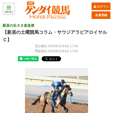
ログイン
MENU
会員登録
新居の生ネタ直送便
【新居の土曜競馬コラム・サウジアラビアロイヤル
Ｃ】
公開日:2024年10月4日 17:00
更新日:2024年10月4日 17:00