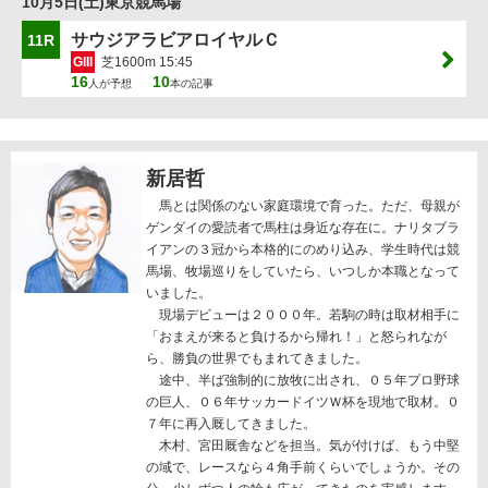
10月5日(土)東京競馬場
サウジアラビアロイヤルＣ
11R
GIII
芝1600m 15:45
16
10
人が予想
本の記事
新居哲
馬とは関係のない家庭環境で育った。ただ、母親が
ゲンダイの愛読者で馬柱は身近な存在に。ナリタブラ
イアンの３冠から本格的にのめり込み、学生時代は競
馬場、牧場巡りをしていたら、いつしか本職となって
いました。
現場デビューは２０００年。若駒の時は取材相手に
「おまえが来ると負けるから帰れ！」と怒られなが
ら、勝負の世界でもまれてきました。
途中、半ば強制的に放牧に出され、０５年プロ野球
の巨人、０６年サッカードイツＷ杯を現地で取材。０
７年に再入厩してきました。
木村、宮田厩舎などを担当。気が付けば、もう中堅
の域で、レースなら４角手前くらいでしょうか。その