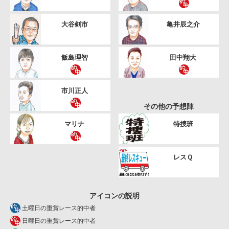
大谷剣市
亀井辰之介
飯島理智
田中翔大
市川正人
その他の予想陣
マリナ
特捜班
レスＱ
アイコンの説明
土曜日の重賞レース的中者
日曜日の重賞レース的中者