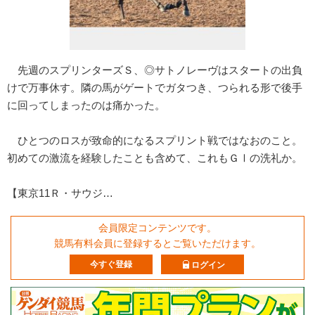
先週のスプリンターズＳ、◎サトノレーヴはスタートの出負
けで万事休す。隣の馬がゲートでガタつき、つられる形で後手
に回ってしまったのは痛かった。
ひとつのロスが致命的になるスプリント戦ではなおのこと。
初めての激流を経験したことも含めて、これもＧⅠの洗礼か。
【東京11Ｒ・サウジ…
会員限定コンテンツです。
競馬有料会員に登録するとご覧いただけます。
今すぐ登録
ログイン