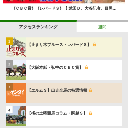
《ＣＢＣ賞》《レパードＳ》【 武田Ｄ、大谷記者、目黒…
アクセスランキング
週間
1
【止まり木ブルース・レパードＳ】
2
【大阪本紙・弘中のＣＢＣ賞】
3
【エルムＳ】出走全馬の特選情報
4
【橘の土曜競馬コラム・関越Ｓ】