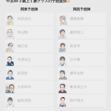
中京8R３歳上１勝クラスの予想提供
関東予想陣
関西予想陣
武田昌已
播磨政勝
外山勲
藤岡信三
橘正信
新谷学
木津信之
弘中勝
新居哲
勝羽太郎
大谷剣市
亀井辰之介
飯島理智
田中翔大