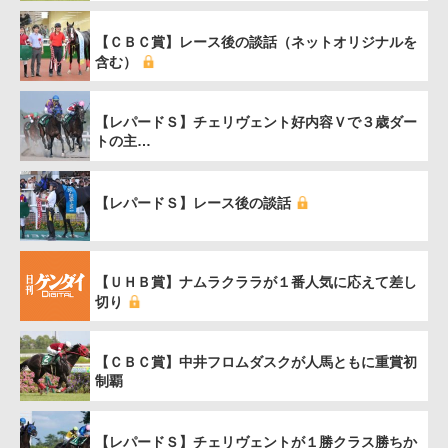
【ＣＢＣ賞】レース後の談話（ネットオリジナルを
含む）
【レパードＳ】チェリヴェント好内容Ｖで３歳ダー
トの主…
【レパードＳ】レース後の談話
【ＵＨＢ賞】ナムラクララが１番人気に応えて差し
切り
【ＣＢＣ賞】中井フロムダスクが人馬ともに重賞初
制覇
【レパードＳ】チェリヴェントが１勝クラス勝ちか