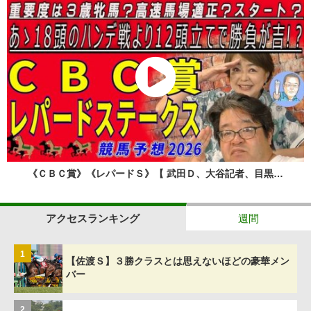
《ＣＢＣ賞》《レパードＳ》【 武田Ｄ、大谷記者、目黒…
アクセスランキング
週間
1
【佐渡Ｓ】３勝クラスとは思えないほどの豪華メン
バー
2