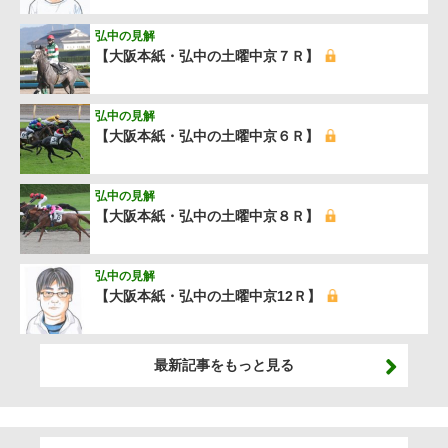
弘中の見解
【大阪本紙・弘中の土曜中京７Ｒ】
弘中の見解
【大阪本紙・弘中の土曜中京６Ｒ】
弘中の見解
【大阪本紙・弘中の土曜中京８Ｒ】
弘中の見解
【大阪本紙・弘中の土曜中京12Ｒ】
最新記事をもっと見る