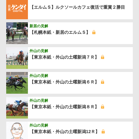
【エルムＳ】ルクソールカフェ復活で重賞２勝目
新居の見解
【札幌本紙・新居のエルムＳ】
外山の見解
【東京本紙・外山の土曜新潟７Ｒ】
外山の見解
【東京本紙・外山の土曜新潟６Ｒ】
外山の見解
【東京本紙・外山の土曜新潟８Ｒ】
外山の見解
【東京本紙・外山の土曜新潟12Ｒ】