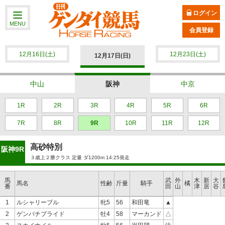
ログイン
MENU
会員登録
12月16日(土)
12月23日(土)
12月17日(日)
中山
阪神
中京
1R
2R
3R
4R
5R
6R
7R
8R
9R
10R
11R
12R
高砂特別
阪神9R
３歳上２勝クラス 定量 ダ1200m 14:25発走
馬
武
外
木
新
大
馬名
性齢
斤量
騎手
橘
番
田
山
津
居
谷
1
ルシャリーブル
牝5
56
和田竜
▲
2
ゲンパチプライド
牡4
58
マーカンド
△