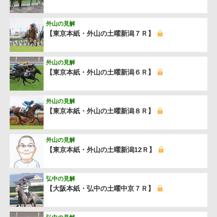
外山の見解
【東京本紙・外山の土曜新潟７Ｒ】
外山の見解
【東京本紙・外山の土曜新潟６Ｒ】
外山の見解
【東京本紙・外山の土曜新潟８Ｒ】
外山の見解
【東京本紙・外山の土曜新潟12Ｒ】
弘中の見解
【大阪本紙・弘中の土曜中京７Ｒ】