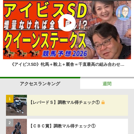
《アイビスSD》牝馬＋鞍上＋厩舎＝千直最高の組み合わせ…
アクセスランキング
週間
1
【レパードＳ】調教マル得チェック①
2
【ＣＢＣ賞】調教マル得チェック①