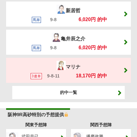
新居哲
6,020円
的中
9-8
馬単
亀井辰之介
6,020円
的中
9-8
馬単
マリナ
18,170円
的中
9-8-11
3連単
的中一覧
阪神9R高砂特別の予想提供
関東予想陣
関西予想陣
武田昌已
播磨政勝