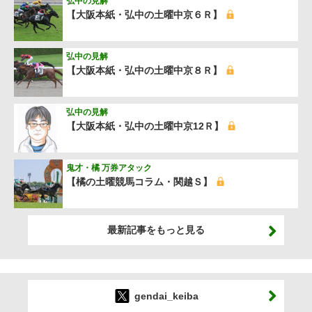
弘中の見解
【大阪本紙・弘中の土曜中京６Ｒ】
弘中の見解
【大阪本紙・弘中の土曜中京８Ｒ】
弘中の見解
【大阪本紙・弘中の土曜中京12Ｒ】
鬼才・橘 万券アタック
【橘の土曜競馬コラム・関越Ｓ】
最新記事をもっと見る
gendai_keiba