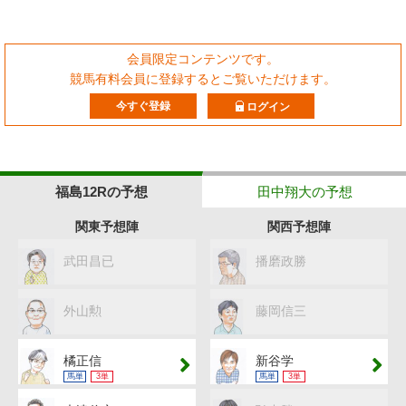
会員限定コンテンツです。
競馬有料会員に登録するとご覧いただけます。
今すぐ登録
ログイン
福島12Rの予想
田中翔大の予想
関東予想陣
関西予想陣
武田昌已
播磨政勝
外山勲
藤岡信三
橘正信
新谷学
馬単
3単
馬単
3単