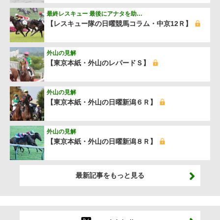
最終レスキュー 最後にアナタを助…
【レスキュー隊の日曜競馬コラム・中京12Ｒ】
外山の見解
【東京本紙・外山のレパードＳ】
外山の見解
【東京本紙・外山の日曜新潟６Ｒ】
外山の見解
【東京本紙・外山の日曜新潟８Ｒ】
最新記事をもっと見る