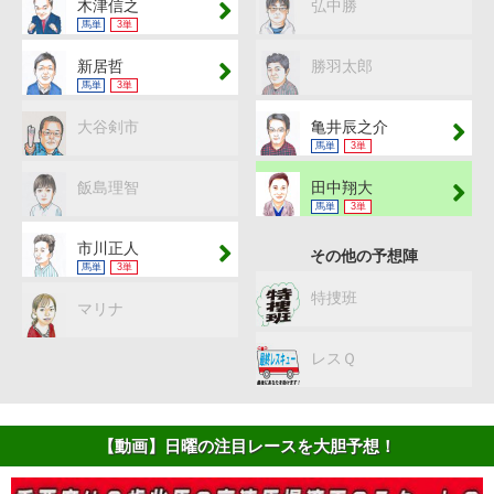
木津信之
弘中勝
馬単
3単
新居哲
勝羽太郎
馬単
3単
大谷剣市
亀井辰之介
馬単
3単
飯島理智
田中翔大
馬単
3単
市川正人
その他の予想陣
馬単
3単
特捜班
マリナ
レスＱ
【動画】日曜の注目レースを大胆予想！