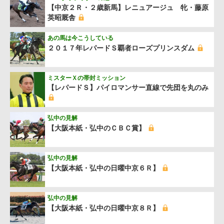
【中京２Ｒ・２歳新馬】レニュアージュ 牝・藤原
英昭厩舎
あの馬は今こうしている
２０１７年レパードＳ覇者ローズプリンスダム
ミスターＸの帯封ミッション
【レパードＳ】パイロマンサー直線で先団を丸のみ
弘中の見解
【大阪本紙・弘中のＣＢＣ賞】
弘中の見解
【大阪本紙・弘中の日曜中京６Ｒ】
弘中の見解
【大阪本紙・弘中の日曜中京８Ｒ】