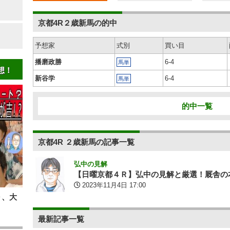
京都4R２歳新馬の的中
予想家
式別
買い目
播磨政勝
6-4
馬単
想！
新谷学
6-4
馬単
的中一覧
京都4R ２歳新馬の記事一覧
弘中の見解
【日曜京都４Ｒ】弘中の見解と厳選！厩舎の
2023年11月4日 17:00
Ｄ、大
最新記事一覧