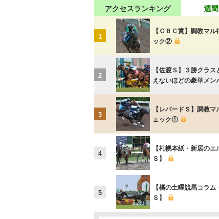
アクセスランキング
週間
【ＣＢＣ賞】調教マル
1
ック②
【佐渡Ｓ】３勝クラス
2
えないほどの豪華メン
【レパードＳ】調教マ
3
ェック①
【札幌本紙・新居のエ
4
Ｓ】
【橘の土曜競馬コラム
5
Ｓ】