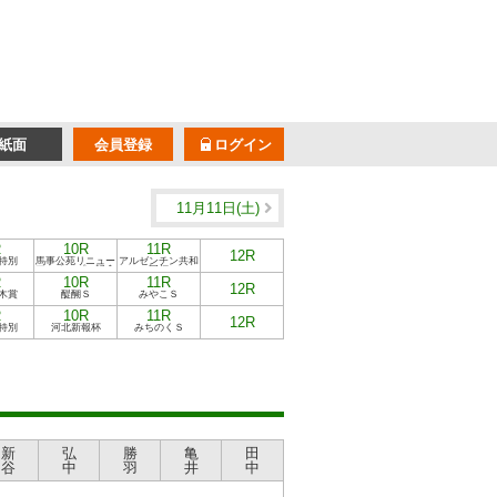
紙面
会員登録
ログイン
11月11日(土)
R
10R
11R
12R
特別
馬事公苑リニュー
アルゼンチン共和
アルオープン記念
国杯
R
10R
11R
12R
木賞
醍醐Ｓ
みやこＳ
R
10R
11R
12R
特別
河北新報杯
みちのくＳ
新
弘
勝
亀
田
谷
中
羽
井
中