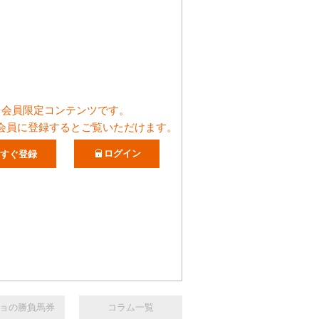
会員限定コンテンツです。
会員に登録するとご覧いただけます。
ログイン
すぐ登録
ョの勝負馬券
コラム一覧