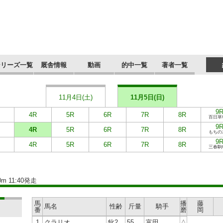
シリーズ一覧
厩舎情報
動画
的中一覧
著者一覧
11月4日(土)
11月5日(日)
9
4R
5R
6R
7R
8R
百日草
9
4R
5R
6R
7R
8R
もちの
9
4R
5R
6R
7R
8R
三春駒
m 11:40発走
馬
播
藤
馬名
性齢
斤量
騎手
番
磨
岡
1
クラリオ
牝2
55
富田
△