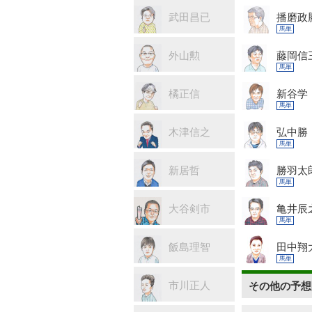
武田昌已
播磨政
馬単
外山勲
藤岡信
馬単
橘正信
新谷学
馬単
木津信之
弘中勝
馬単
新居哲
勝羽太
馬単
大谷剣市
亀井辰
馬単
飯島理智
田中翔
馬単
市川正人
その他の予想