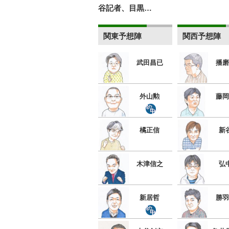
谷記者、目黒…
関東予想陣
関西予想陣
武田昌已
播磨
外山勲
藤岡
橘正信
新
木津信之
弘
新居哲
勝羽