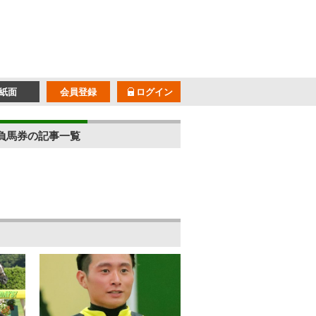
紙面
会員登録
ログイン
勝負馬券の記事一覧