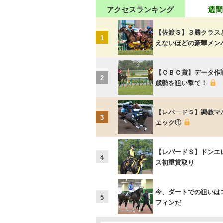
アクセスランキング
週間
【佐渡Ｓ】３勝クラス
1
えないほどの豪華メン
【ＣＢＣ賞】データ作
2
歳勢を狙い撃て！
【レパードＳ】調教マ
3
ェック①
【レパードＳ】ドンエ
4
ス初重賞取り
今、ダートでの狙いは
5
フィンだ