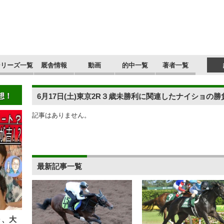
シリーズ一覧
厩舎情報
動画
的中一覧
著者一覧
想！
6月17日(土)東京2R３歳未勝利に関連したナイショの
記事はありません。
最新記事一覧
Ｄ、大