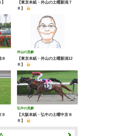
Ｓ】
【東京本紙・外山の土曜新潟７
Ｒ】
外山の見解
潟８
【東京本紙・外山の土曜新潟12
Ｒ】
弘中の見解
京６
【大阪本紙・弘中の土曜中京８
Ｒ】
る