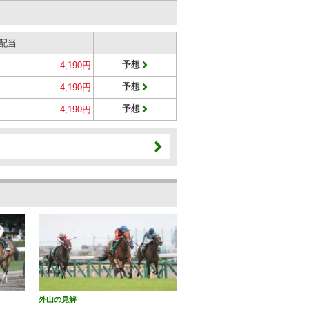
配当
予想
4,190円
予想
4,190円
予想
4,190円
外山の見解