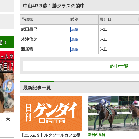
中山4R３歳１勝クラスの的中
予想家
式別
買い目
武田昌已
6-11
馬単
木津信之
6-11
馬単
想！
新居哲
6-11
馬単
的中一覧
最新記事一覧
Ｄ、大
【エルムＳ】ルクソールカフェ復
新居の見解