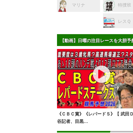
マリナ
特捜班
レスＱ
【動画】日曜の注目レースを大胆予
《ＣＢＣ賞》《レパードＳ》【 武田
谷記者、目黒…