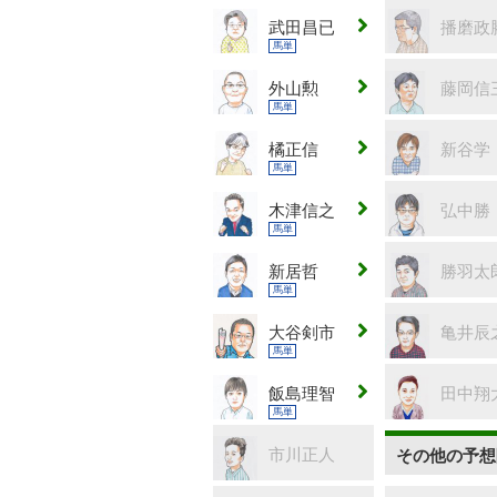
武田昌已
播磨政
馬単
外山勲
藤岡信
馬単
橘正信
新谷学
馬単
木津信之
弘中勝
馬単
新居哲
勝羽太
馬単
大谷剣市
亀井辰
馬単
飯島理智
田中翔
馬単
市川正人
その他の予想