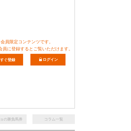
会員限定コンテンツです。
会員に登録するとご覧いただけます。
ログイン
すぐ登録
ョの勝負馬券
コラム一覧