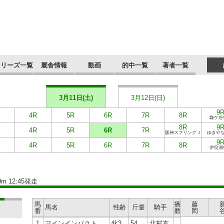
シリーズ一覧
厩舎情報
動画
的中一覧
著者一覧
3月11日(土)
3月12日(日)
9
4R
5R
6R
7R
8R
鎌ケ谷
8R
9
4R
5R
6R
7R
阪神スプリングＪ
ゆきや
9
4R
5R
6R
7R
8R
伊良湖
0m 12:45発走
馬
播
藤
馬名
性齢
斤量
騎手
番
磨
岡
1
マインインパクト
牝3
54
北村友