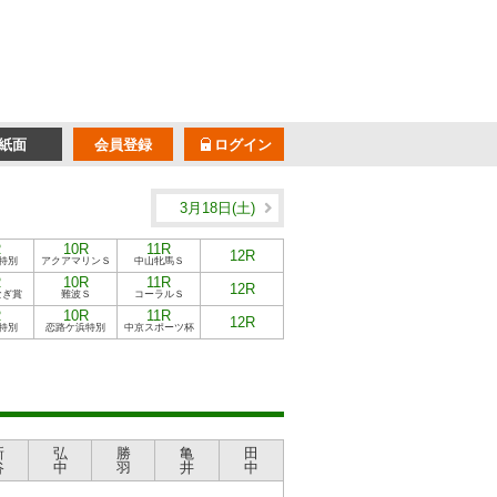
紙面
会員登録
ログイン
3月18日(土)
R
10R
11R
12R
特別
アクアマリンＳ
中山牝馬Ｓ
R
10R
11R
12R
なぎ賞
難波Ｓ
コーラルＳ
R
10R
11R
12R
特別
恋路ケ浜特別
中京スポーツ杯
新
弘
勝
亀
田
谷
中
羽
井
中