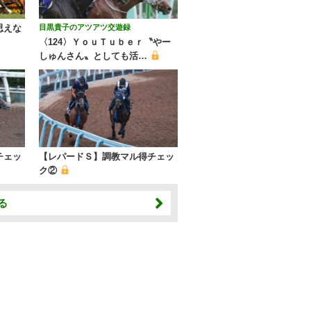
思えな
目黒貴子のアツアツ交遊録
〈124〉ＹｏｕＴｕｂｅｒ〝やー
しゅんさん〟としても活…
チェッ
【レパードＳ】調教マル得チェッ
ク②
る