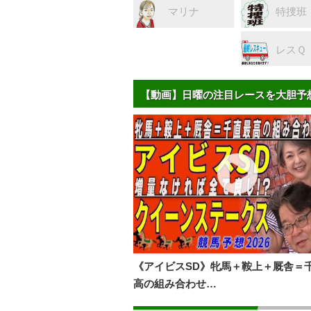
マリナ
特捜班
レスＱ
【動画】日曜の注目レースを大胆予
《アイビスSD》牝馬＋鞍上＋厩舎＝
高の組み合わせ…