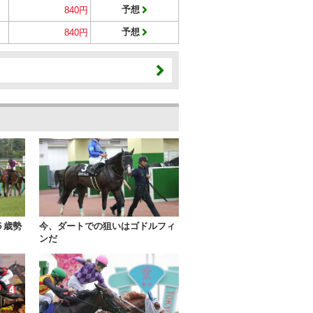
予想
840円
予想
840円
５歳勢
今、ダートでの狙いはゴドルフィ
ンだ