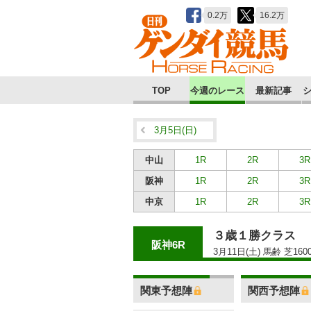
0.2万
16.2万
TOP
今週のレース
最新記事
3月5日(日)
中山
1R
2R
3R
阪神
1R
2R
3R
中京
1R
2R
3R
３歳１勝クラス
阪神6R
3月11日(土) 馬齢 芝160
関東予想陣
関西予想陣