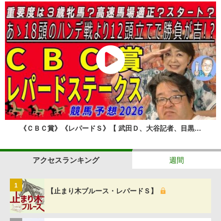
《ＣＢＣ賞》《レパードＳ》【 武田Ｄ、大谷記者、目黒…
アクセスランキング
週間
1
【止まり木ブルース・レパードＳ】