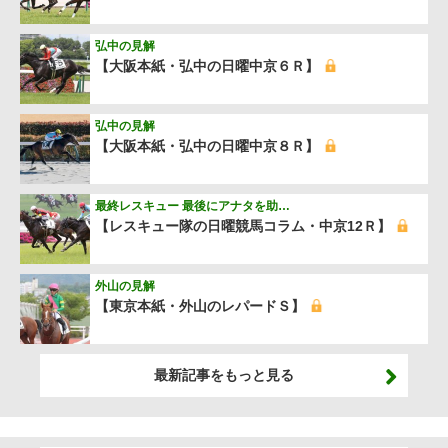
弘中の見解
【大阪本紙・弘中の日曜中京６Ｒ】
弘中の見解
【大阪本紙・弘中の日曜中京８Ｒ】
最終レスキュー 最後にアナタを助…
【レスキュー隊の日曜競馬コラム・中京12Ｒ】
外山の見解
【東京本紙・外山のレパードＳ】
最新記事をもっと見る