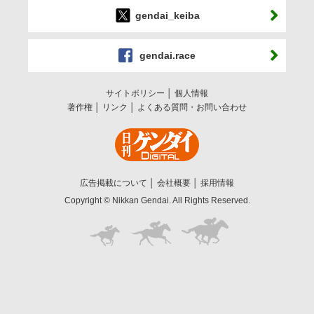
gendai_keiba
gendai.race
サイトポリシー
個人情報
著作権
リンク
よくある質問・お問い合わせ
広告掲載について
会社概要
採用情報
Copyright © Nikkan Gendai. All Rights Reserved.