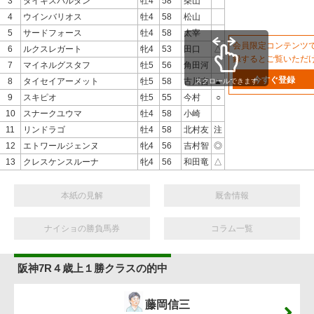
3
タイキスパルタン
牡4
58
柴山
4
ウインバリオス
牡4
58
松山
5
サードフォース
牡4
58
太宰
会員限定コンテンツ
6
ルクスレガート
牝4
53
田口
△
録するとご覧いただ
7
マイネルグスタフ
牡5
56
角田河
今すぐ登録
8
タイセイアーメット
牡5
58
古川吉
▲
スクロールできます
9
スキピオ
牡5
55
今村
○
10
スナークユウマ
牡4
58
小崎
11
リンドラゴ
牡4
58
北村友
注
12
エトワールジェンヌ
牝4
56
吉村智
◎
13
クレスケンスルーナ
牝4
56
和田竜
△
本紙の見解
厩舎情報
ナイショの勝負馬券
コラム一覧
阪神7R４歳上１勝クラスの的中
藤岡信三