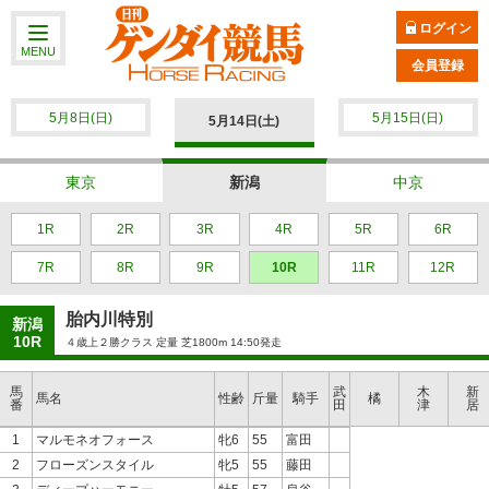
ログイン
MENU
会員登録
5月8日(日)
5月15日(日)
5月14日(土)
東京
新潟
中京
1R
2R
3R
4R
5R
6R
7R
8R
9R
10R
11R
12R
胎内川特別
新潟
10R
４歳上２勝クラス 定量 芝1800m 14:50発走
馬
武
木
新
馬名
性齢
斤量
騎手
橘
番
田
津
居
1
マルモネオフォース
牝6
55
富田
2
フローズンスタイル
牝5
55
藤田