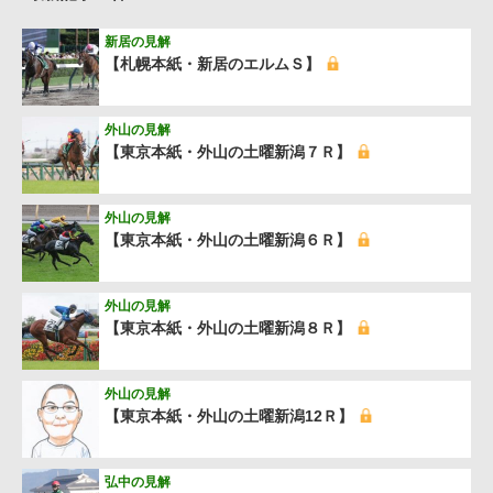
新居の見解
【札幌本紙・新居のエルムＳ】
外山の見解
【東京本紙・外山の土曜新潟７Ｒ】
外山の見解
【東京本紙・外山の土曜新潟６Ｒ】
外山の見解
【東京本紙・外山の土曜新潟８Ｒ】
外山の見解
【東京本紙・外山の土曜新潟12Ｒ】
弘中の見解