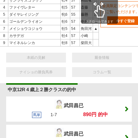
3
サンライズゴラッソ
牡4
57
和田竜
△
会員限定コンテンツ
4
ファイヴレター
牡5
57
斎藤
△
とご覧いただけます
5
ダイヤレイジング
牝6
55
藤懸
注
今すぐ登録
6
ゴールデンライオン
牡6
57
中井
○
スクロールできます
7
メイショウコジョウ
牡5
54
角田河
▲
8
カサデガ
牡4
57
小崎
9
マイネルレンカ
牡8
57
柴田大
本紙の見解
厩舎情報
ナイショの勝負馬券
コラム一覧
中京12R４歳上２勝クラスの的中
武田昌已
890円
的中
1-7
馬単
武田昌已