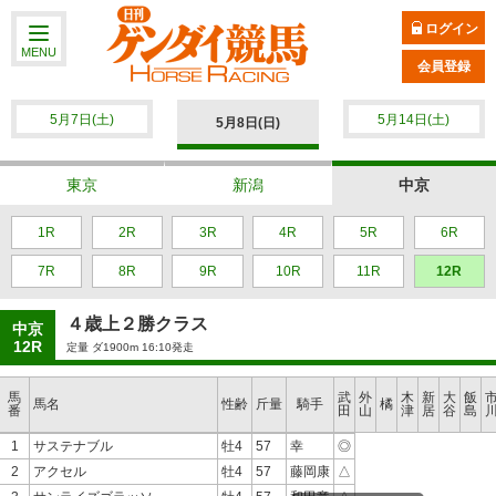
ログイン
MENU
会員登録
5月7日(土)
5月14日(土)
5月8日(日)
東京
新潟
中京
1R
2R
3R
4R
5R
6R
7R
8R
9R
10R
11R
12R
４歳上２勝クラス
中京
12R
定量 ダ1900m 16:10発走
馬
武
外
木
新
大
飯
馬名
性齢
斤量
騎手
橘
番
田
山
津
居
谷
島
1
サステナブル
牡4
57
幸
◎
2
アクセル
牡4
57
藤岡康
△