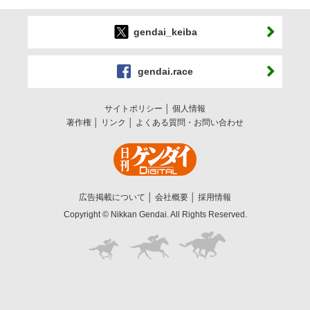
gendai_keiba
gendai.race
サイトポリシー
個人情報
著作権
リンク
よくある質問・お問い合わせ
広告掲載について
会社概要
採用情報
Copyright © Nikkan Gendai. All Rights Reserved.