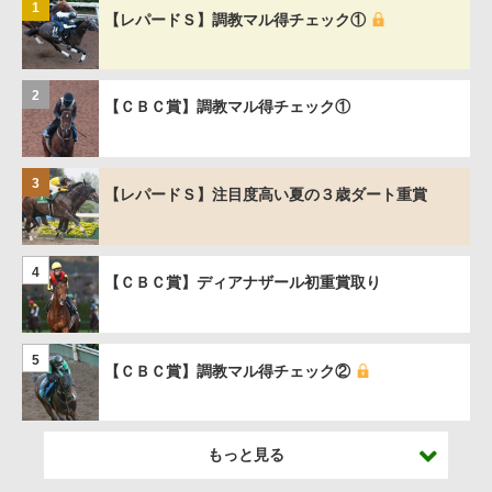
1
【レパードＳ】調教マル得チェック①
2
【ＣＢＣ賞】調教マル得チェック①
3
【レパードＳ】注目度高い夏の３歳ダート重賞
4
【ＣＢＣ賞】ディアナザール初重賞取り
5
【ＣＢＣ賞】調教マル得チェック②
もっと見る