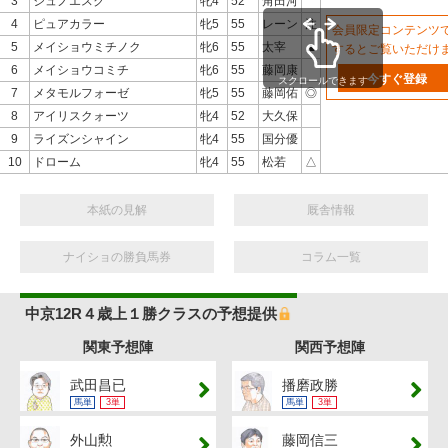
3
ジュノエスク
牝4
52
角田河
4
ピュアカラー
牝5
55
レーン
注
会員限定コンテンツ
5
メイショウミチノク
牝6
55
太宰
▲
するとご覧いただけ
6
メイショウコミチ
牝6
55
藤岡康
今すぐ登録
スクロールできます
7
メタモルフォーゼ
牝5
55
藤岡佑
◎
8
アイリスクォーツ
牝4
52
大久保
9
ライズンシャイン
牝4
55
国分優
10
ドローム
牝4
55
松若
△
本紙の見解
厩舎情報
ナイショの勝負馬券
コラム一覧
中京12R４歳上１勝クラスの予想提供
関東予想陣
関西予想陣
武田昌已
播磨政勝
馬単
3単
馬単
3単
外山勲
藤岡信三