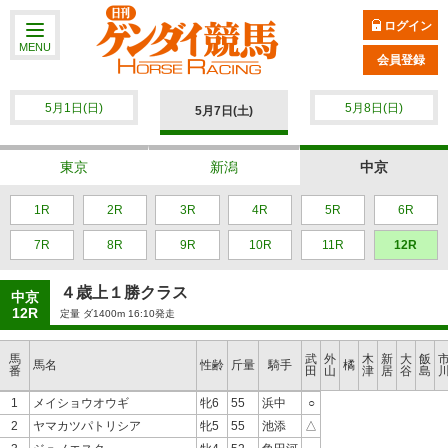
ログイン
MENU
会員登録
5月1日(日)
5月8日(日)
5月7日(土)
東京
新潟
中京
1R
2R
3R
4R
5R
6R
7R
8R
9R
10R
11R
12R
４歳上１勝クラス
中京
12R
定量 ダ1400m 16:10発走
馬
武
外
木
新
大
飯
馬名
性齢
斤量
騎手
橘
番
田
山
津
居
谷
島
1
メイショウオウギ
牝6
55
浜中
○
2
ヤマカツパトリシア
牝5
55
池添
△