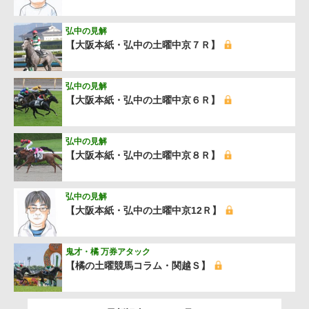
弘中の見解
【大阪本紙・弘中の土曜中京７Ｒ】
弘中の見解
【大阪本紙・弘中の土曜中京６Ｒ】
弘中の見解
【大阪本紙・弘中の土曜中京８Ｒ】
弘中の見解
【大阪本紙・弘中の土曜中京12Ｒ】
鬼才・橘 万券アタック
【橘の土曜競馬コラム・関越Ｓ】