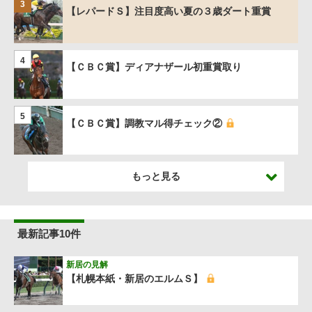
3
【レパードＳ】注目度高い夏の３歳ダート重賞
4
【ＣＢＣ賞】ディアナザール初重賞取り
5
【ＣＢＣ賞】調教マル得チェック②
もっと見る
最新記事10件
新居の見解
【札幌本紙・新居のエルムＳ】