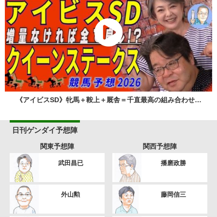
《アイビスSD》牝馬＋鞍上＋厩舎＝千直最高の組み合わせ…
日刊ゲンダイ予想陣
関東予想陣
関西予想陣
武田昌已
播磨政勝
外山勲
藤岡信三