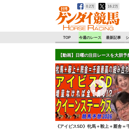
0.2万
16.2万
TOP
今週のレース
最新記事
【動画】日曜の注目レースを大胆予
《アイビスSD》牝馬＋鞍上＋厩舎＝