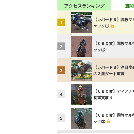
アクセスランキング
週間
【レパードＳ】調教マ
1
ェック①
【ＣＢＣ賞】調教マル
2
ック①
【レパードＳ】注目度
3
の３歳ダート重賞
【ＣＢＣ賞】ディアナ
4
初重賞取り
【ＣＢＣ賞】調教マル
5
ック②