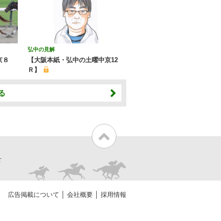
弘中の見解
京８
【大阪本紙・弘中の土曜中京12
Ｒ】
る
せ
広告掲載について
会社概要
採用情報