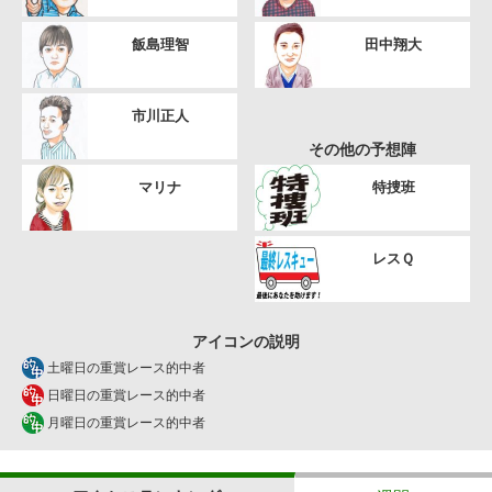
飯島理智
田中翔大
市川正人
その他の予想陣
マリナ
特捜班
レスＱ
アイコンの説明
土曜日の重賞レース的中者
日曜日の重賞レース的中者
月曜日の重賞レース的中者