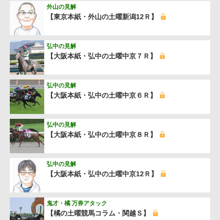
外山の見解
【東京本紙・外山の土曜新潟12Ｒ】
弘中の見解
【大阪本紙・弘中の土曜中京７Ｒ】
弘中の見解
【大阪本紙・弘中の土曜中京６Ｒ】
弘中の見解
【大阪本紙・弘中の土曜中京８Ｒ】
弘中の見解
【大阪本紙・弘中の土曜中京12Ｒ】
鬼才・橘 万券アタック
【橘の土曜競馬コラム・関越Ｓ】