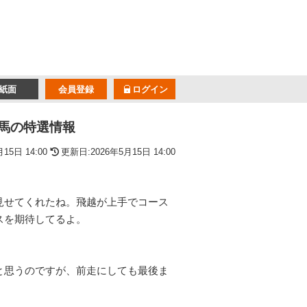
紙面
会員登録
ログイン
馬の特選情報
15日 14:00
更新日:2026年5月15日 14:00
見せてくれたね。飛越が上手でコース
スを期待してるよ。
と思うのですが、前走にしても最後ま