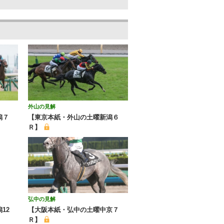
外山の見解
潟７
【東京本紙・外山の土曜新潟６
Ｒ】
弘中の見解
12
【大阪本紙・弘中の土曜中京７
Ｒ】