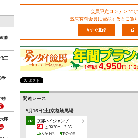
会員限定コンテンツで
競馬有料会員に登録するとご覧
今すぐ登録
政勝
信三
谷学
関連レース
中勝
5月16日(土)京都競馬場
太郎
京都ハイジャンプ
8R
GII
芝3930m 13:35
16
4
人が予想
本の記事