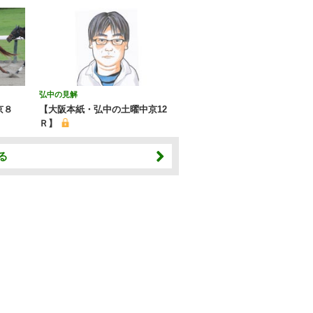
弘中の見解
京８
【大阪本紙・弘中の土曜中京12
Ｒ】
る