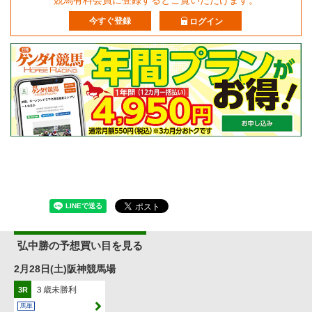
競馬有料会員に登録するとご覧いただけます。
今すぐ登録
ログイン
弘中勝の予想買い目を見る
2月28日(土)阪神競馬場
３歳未勝利
3R
馬単