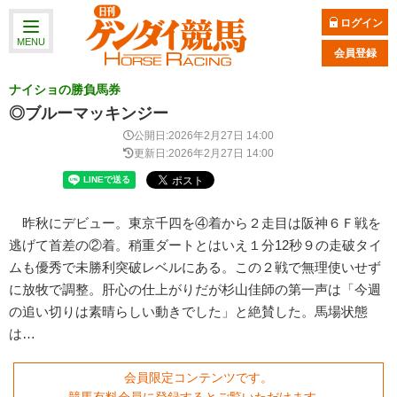
ログイン
MENU
会員登録
ナイショの勝負馬券
◎ブルーマッキンジー
公開日:2026年2月27日 14:00
更新日:2026年2月27日 14:00
昨秋にデビュー。東京千四を④着から２走目は阪神６Ｆ戦を
逃げて首差の②着。稍重ダートとはいえ１分12秒９の走破タイ
ムも優秀で未勝利突破レベルにある。この２戦で無理使いせず
に放牧で調整。肝心の仕上がりだが杉山佳師の第一声は「今週
の追い切りは素晴らしい動きでした」と絶賛した。馬場状態
は…
会員限定コンテンツです。