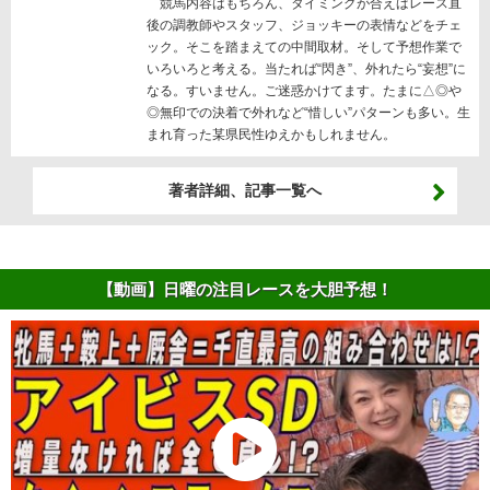
競馬内容はもちろん、タイミングが合えばレース直
後の調教師やスタッフ、ジョッキーの表情などをチェ
ック。そこを踏まえての中間取材。そして予想作業で
いろいろと考える。当たれば“閃き”、外れたら“妄想”に
なる。すいません。ご迷惑かけてます。たまに△◎や
◎無印での決着で外れなど“惜しい”パターンも多い。生
まれ育った某県民性ゆえかもしれません。
著者詳細、記事一覧へ
【動画】日曜の注目レースを大胆予想！