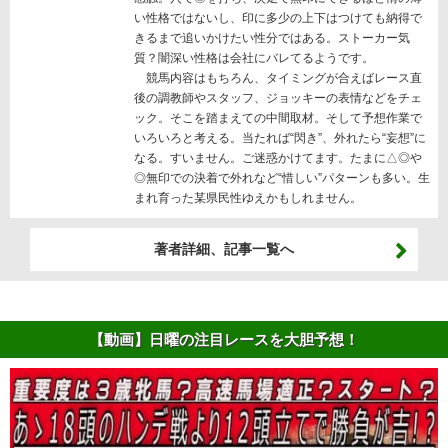
い性格ではないし、印に多少の上下はつけても納得で
きるまで追いかけたい性分ではある。ストーカー気
質？闇深い性格は会社にバレてるようです。
競馬内容はもちろん、タイミングが合えばレース直
後の調教師やスタッフ、ジョッキーの表情などをチェ
ック。そこを踏まえての中間取材。そして予想作業で
いろいろと考える。当たれば“閃き”、外れたら“妄想”に
なる。すいません。ご迷惑かけてます。たまに△◎や
◎無印での決着で外れなど“惜しい”パターンも多い。生
まれ育った某県民性ゆえかもしれません。
著者詳細、記事一覧へ
【動画】日曜の注目レースを大胆予想！