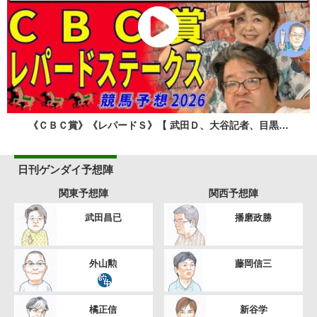
《ＣＢＣ賞》《レパードＳ》【 武田Ｄ、大谷記者、目黒…
日刊ゲンダイ予想陣
関東予想陣
関西予想陣
武田昌已
播磨政勝
外山勲
藤岡信三
橘正信
新谷学