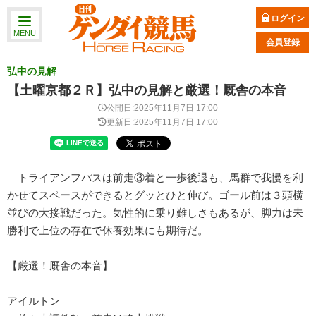
ログイン
MENU
会員登録
弘中の見解
【土曜京都２Ｒ】弘中の見解と厳選！厩舎の本音
公開日:2025年11月7日 17:00
更新日:2025年11月7日 17:00
トライアンフパスは前走③着と一歩後退も、馬群で我慢を利
かせてスペースができるとグッとひと伸び。ゴール前は３頭横
並びの大接戦だった。気性的に乗り難しさもあるが、脚力は未
勝利で上位の存在で休養効果にも期待だ。
【厳選！厩舎の本音】
アイルトン