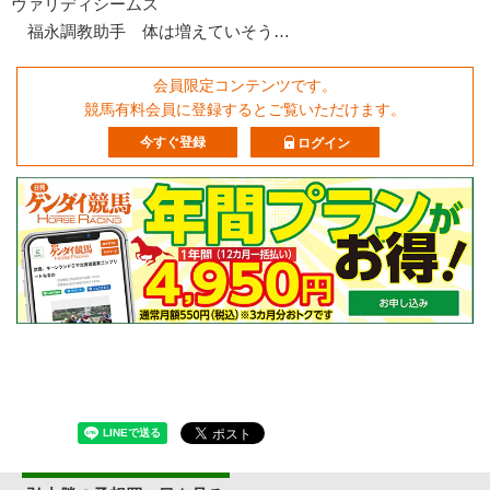
ヴァリディシームス
福永調教助手 体は増えていそう…
会員限定コンテンツです。
競馬有料会員に登録するとご覧いただけます。
今すぐ登録
ログイン