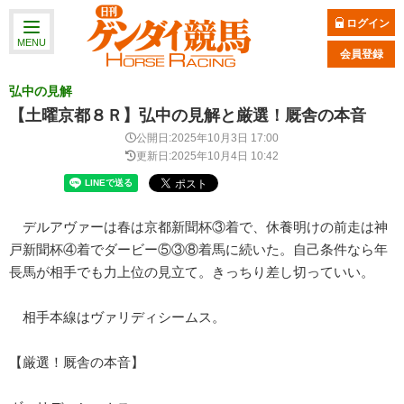
ログイン
MENU
会員登録
弘中の見解
【土曜京都８Ｒ】弘中の見解と厳選！厩舎の本音
公開日:2025年10月3日 17:00
更新日:2025年10月4日 10:42
デルアヴァーは春は京都新聞杯③着で、休養明けの前走は神
戸新聞杯④着でダービー⑤③⑧着馬に続いた。自己条件なら年
長馬が相手でも力上位の見立て。きっちり差し切っていい。
相手本線はヴァリディシームス。
【厳選！厩舎の本音】