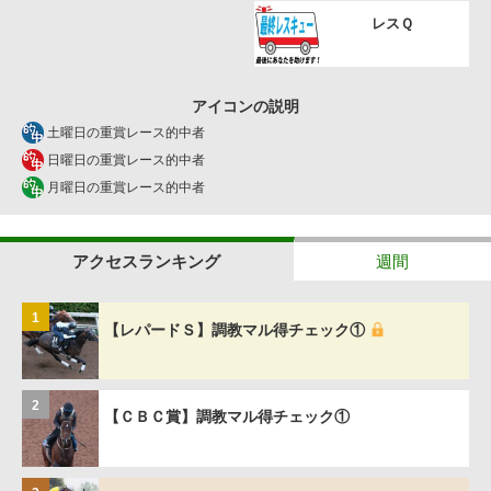
レスＱ
アイコンの説明
土曜日の重賞レース的中者
日曜日の重賞レース的中者
月曜日の重賞レース的中者
アクセスランキング
週間
1
【レパードＳ】調教マル得チェック①
2
【ＣＢＣ賞】調教マル得チェック①