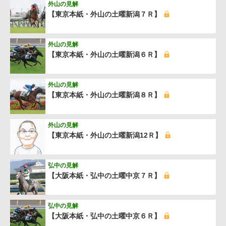
外山の見解
【東京本紙・外山の土曜新潟７Ｒ】
外山の見解
【東京本紙・外山の土曜新潟６Ｒ】
外山の見解
【東京本紙・外山の土曜新潟８Ｒ】
外山の見解
【東京本紙・外山の土曜新潟12Ｒ】
弘中の見解
【大阪本紙・弘中の土曜中京７Ｒ】
弘中の見解
【大阪本紙・弘中の土曜中京６Ｒ】