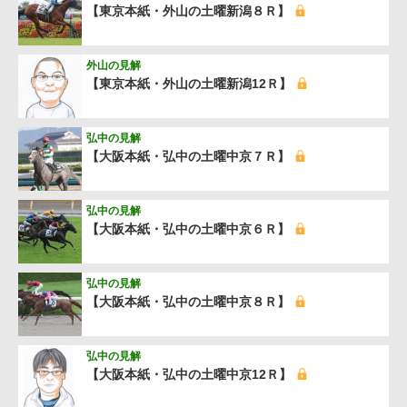
【東京本紙・外山の土曜新潟８Ｒ】
外山の見解
【東京本紙・外山の土曜新潟12Ｒ】
弘中の見解
【大阪本紙・弘中の土曜中京７Ｒ】
弘中の見解
【大阪本紙・弘中の土曜中京６Ｒ】
弘中の見解
【大阪本紙・弘中の土曜中京８Ｒ】
弘中の見解
【大阪本紙・弘中の土曜中京12Ｒ】