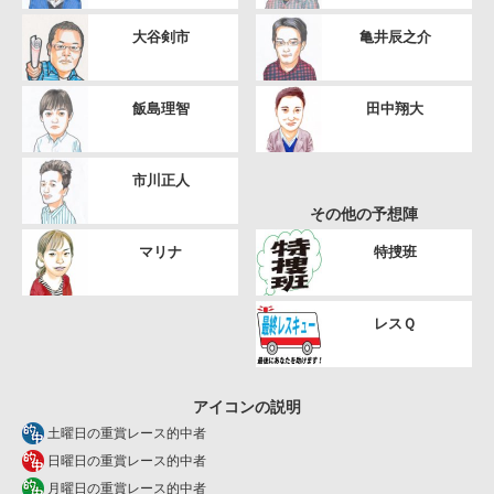
大谷剣市
亀井辰之介
飯島理智
田中翔大
市川正人
その他の予想陣
マリナ
特捜班
レスＱ
アイコンの説明
土曜日の重賞レース的中者
日曜日の重賞レース的中者
月曜日の重賞レース的中者