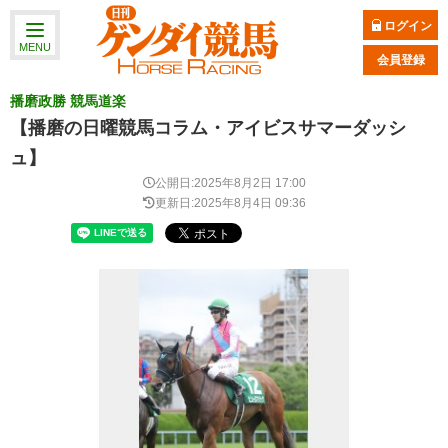
ログイン
MENU
会員登録
播磨政勝 競馬道楽
【播磨の日曜競馬コラム・アイビスサマーダッシ
ュ】
公開日:2025年8月2日 17:00
更新日:2025年8月4日 09:36