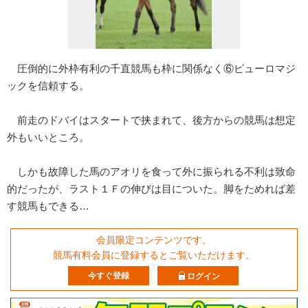
圧倒的に外枠有利の千直競馬も枠に関係なく⑥ピューロマジ
ックを信頼する。
前走のドバイはスタートで挟まれて、後方からの競馬は想定
外もいいところ。
しかも故障した馬のアオリを食って外に振られる不利は致命
的だったが、ラスト１Ｆの伸びは目についた。脚をためれば差
す競馬もできる…
会員限定コンテンツです。
競馬有料会員に登録するとご覧いただけます。
今すぐ登録
ログイン