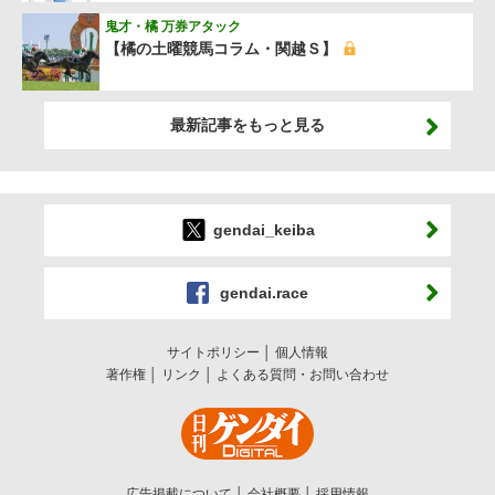
鬼才・橘 万券アタック
【橘の土曜競馬コラム・関越Ｓ】
最新記事をもっと見る
gendai_keiba
gendai.race
サイトポリシー
個人情報
著作権
リンク
よくある質問・お問い合わせ
広告掲載について
会社概要
採用情報