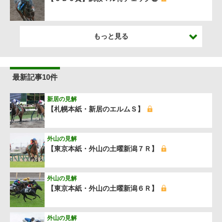
もっと見る
最新記事10件
新居の見解
【札幌本紙・新居のエルムＳ】
外山の見解
【東京本紙・外山の土曜新潟７Ｒ】
外山の見解
【東京本紙・外山の土曜新潟６Ｒ】
外山の見解