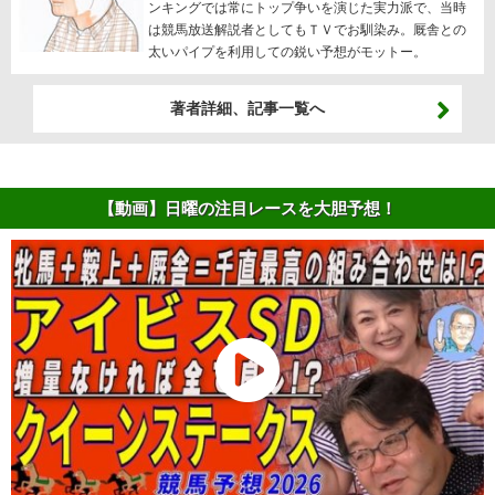
ンキングでは常にトップ争いを演じた実力派で、当時
は競馬放送解説者としてもＴＶでお馴染み。厩舎との
太いパイプを利用しての鋭い予想がモットー。
著者詳細、記事一覧へ
【動画】日曜の注目レースを大胆予想！