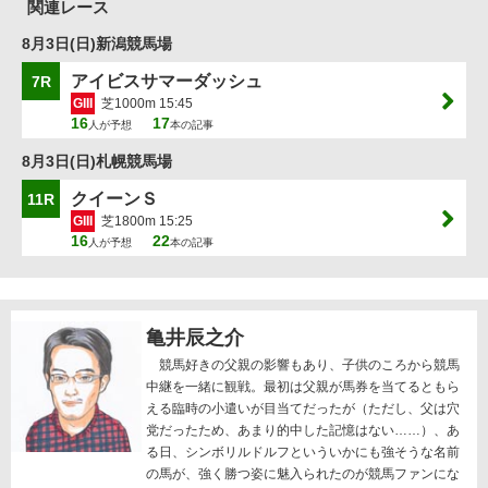
関連レース
8月3日(日)新潟競馬場
アイビスサマーダッシュ
7R
GIII
芝1000m 15:45
16
17
人が予想
本の記事
8月3日(日)札幌競馬場
クイーンＳ
11R
GIII
芝1800m 15:25
16
22
人が予想
本の記事
亀井辰之介
競馬好きの父親の影響もあり、子供のころから競馬
中継を一緒に観戦。最初は父親が馬券を当てるともら
える臨時の小遣いが目当てだったが（ただし、父は穴
党だったため、あまり的中した記憶はない……）、あ
る日、シンボリルドルフといういかにも強そうな名前
の馬が、強く勝つ姿に魅入られたのが競馬ファンにな