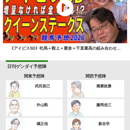
《アイビスSD》牝馬＋鞍上＋厩舎＝千直最高の組み合わせ…
日刊ゲンダイ予想陣
関東予想陣
関西予想陣
武田昌已
播磨政勝
外山勲
藤岡信三
橘正信
新谷学