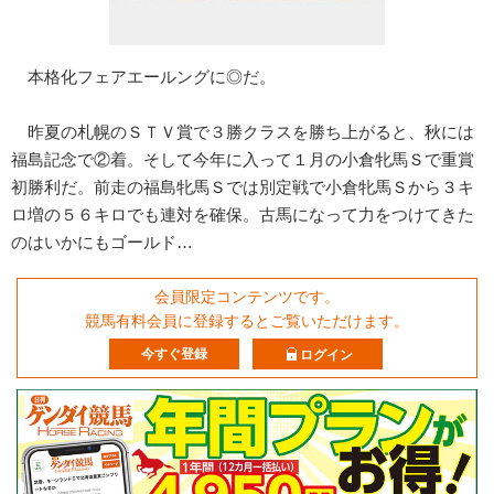
本格化フェアエールングに◎だ。
昨夏の札幌のＳＴＶ賞で３勝クラスを勝ち上がると、秋には
福島記念で②着。そして今年に入って１月の小倉牝馬Ｓで重賞
初勝利だ。前走の福島牝馬Ｓでは別定戦で小倉牝馬Ｓから３キ
ロ増の５６キロでも連対を確保。古馬になって力をつけてきた
のはいかにもゴールド…
会員限定コンテンツです。
競馬有料会員に登録するとご覧いただけます。
今すぐ登録
ログイン