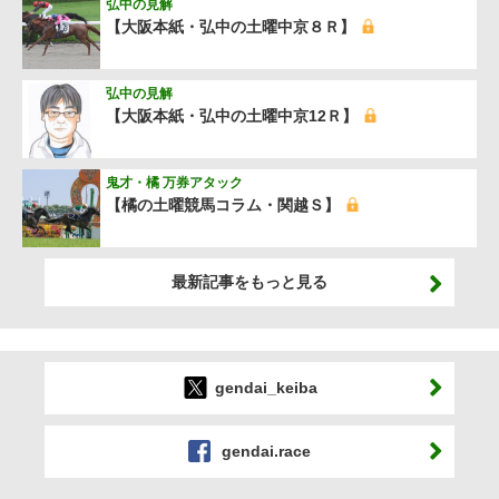
弘中の見解
【大阪本紙・弘中の土曜中京８Ｒ】
弘中の見解
【大阪本紙・弘中の土曜中京12Ｒ】
鬼才・橘 万券アタック
【橘の土曜競馬コラム・関越Ｓ】
最新記事をもっと見る
gendai_keiba
gendai.race