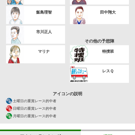
飯島理智
田中翔大
市川正人
その他の予想陣
マリナ
特捜班
レスＱ
アイコンの説明
土曜日の重賞レース的中者
日曜日の重賞レース的中者
月曜日の重賞レース的中者