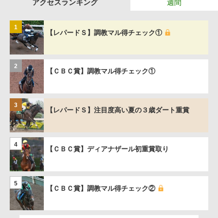
アクセスランキング
週間
1
【レパードＳ】調教マル得チェック①
2
【ＣＢＣ賞】調教マル得チェック①
3
【レパードＳ】注目度高い夏の３歳ダート重賞
4
【ＣＢＣ賞】ディアナザール初重賞取り
5
【ＣＢＣ賞】調教マル得チェック②