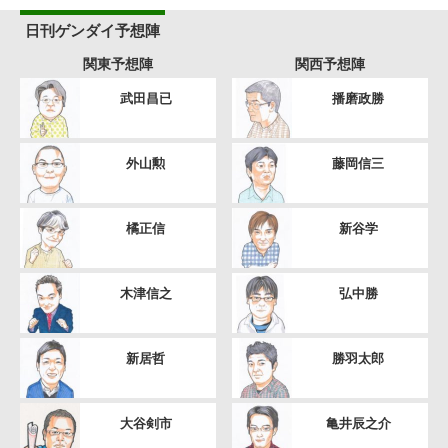
日刊ゲンダイ予想陣
関東予想陣
関西予想陣
武田昌已
播磨政勝
外山勲
藤岡信三
橘正信
新谷学
木津信之
弘中勝
新居哲
勝羽太郎
大谷剣市
亀井辰之介