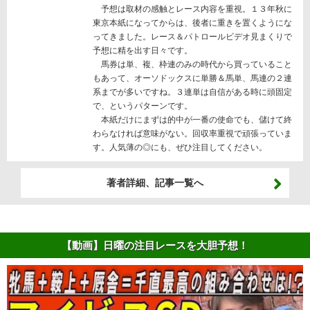
予想は取材の感触とレース内容を重視。１３年秋に
東京本紙になってからは、後者に重きを置くようにな
ってきました。レース＆パトロールビデオ見まくりで
予想に精を出す日々です。
馬券は単、複、枠連のみの時代から買っていること
もあって、オーソドックスに単勝＆馬単、馬連の２連
系までが多いですね。３連単は自信がある時に頭固定
で、というパターンです。
本紙だけにまずは的中が一番の使命でも、儲けて終
わらなければ意味がない。回収率重視で頑張っていま
す。人気薄の◎にも、ぜひ注目してください。
著者詳細、記事一覧へ
【動画】日曜の注目レースを大胆予想！