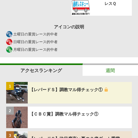
レスＱ
アイコンの説明
土曜日の重賞レース的中者
日曜日の重賞レース的中者
月曜日の重賞レース的中者
アクセスランキング
週間
1
【レパードＳ】調教マル得チェック①
2
【ＣＢＣ賞】調教マル得チェック①
3