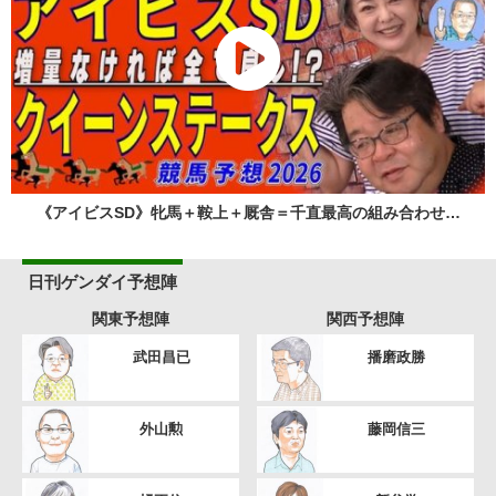
《アイビスSD》牝馬＋鞍上＋厩舎＝千直最高の組み合わせ…
日刊ゲンダイ予想陣
関東予想陣
関西予想陣
武田昌已
播磨政勝
外山勲
藤岡信三