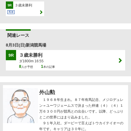
３歳未勝利
9R
馬単
関連レース
8月3日(日)新潟競馬場
３歳未勝利
9R
ダ1800m 16:55
8
1
人が予想
本の記事
外山勲
１９６８年生まれ。８７年有馬記念、メジロデュレ
ン＝ユーワジェームスで決まった枠連（４）（４）１
万６３００円が競馬との出合いです。以降、どっぷり
とこの世界にはまり込みました。
９１年入社。ダービーで言えばトウカイテイオーの
年です。キャリアは３０年に。