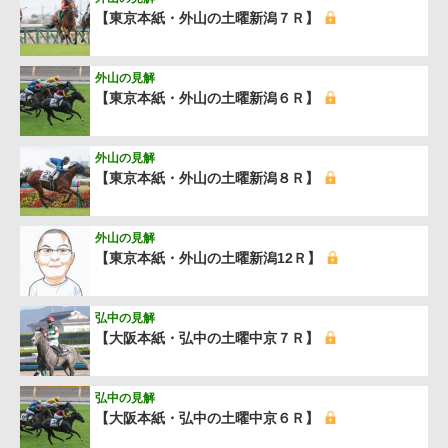
【東京本紙・外山の土曜新潟７Ｒ】
外山の見解
【東京本紙・外山の土曜新潟６Ｒ】
外山の見解
【東京本紙・外山の土曜新潟８Ｒ】
外山の見解
【東京本紙・外山の土曜新潟12Ｒ】
弘中の見解
【大阪本紙・弘中の土曜中京７Ｒ】
弘中の見解
【大阪本紙・弘中の土曜中京６Ｒ】