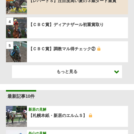
【レパードＳ】注目度高い夏の３歳ダート重賞
4
【ＣＢＣ賞】ディアナザール初重賞取り
5
【ＣＢＣ賞】調教マル得チェック②
もっと見る
最新記事10件
新居の見解
【札幌本紙・新居のエルムＳ】
外山の見解