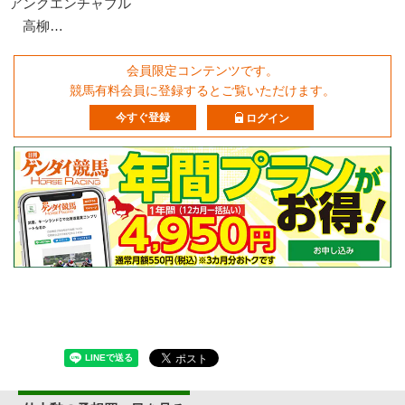
アンクエンチャブル
高柳…
会員限定コンテンツです。
競馬有料会員に登録するとご覧いただけます。
今すぐ登録
ログイン