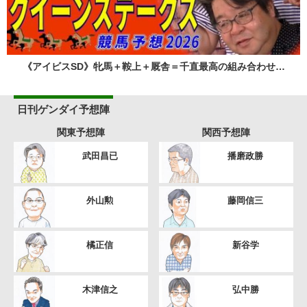
《アイビスSD》牝馬＋鞍上＋厩舎＝千直最高の組み合わせ…
日刊ゲンダイ予想陣
関東予想陣
関西予想陣
武田昌已
播磨政勝
外山勲
藤岡信三
橘正信
新谷学
木津信之
弘中勝