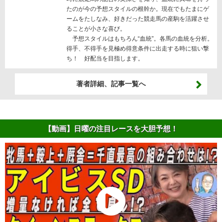
たのが今の予想スタイルの根幹か。現在でもたまにゲ
ームをたしなみ、好きだった競走馬の産駒を活躍させ
ることが小さな喜び。
予想スタイルはもちろん“血統”。各馬の血統を分析。
得手、不得手を見極め得意条件に出走する時に狙い撃
ち！ 好配当を目指します。
著者詳細、記事一覧へ
【動画】日曜の注目レースを大胆予想！