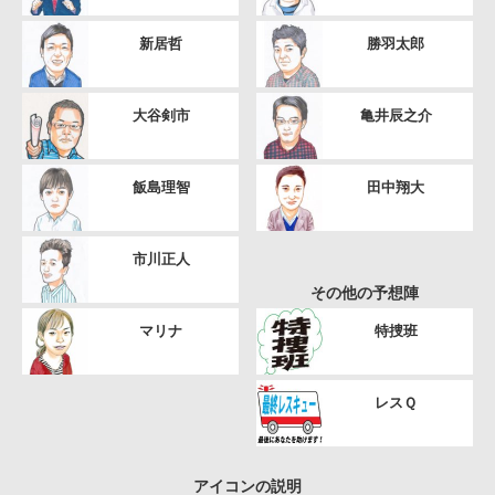
新居哲
勝羽太郎
大谷剣市
亀井辰之介
飯島理智
田中翔大
市川正人
その他の予想陣
マリナ
特捜班
レスＱ
アイコンの説明