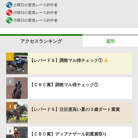
土曜日の重賞レース的中者
日曜日の重賞レース的中者
月曜日の重賞レース的中者
アクセスランキング
週間
1
【レパードＳ】調教マル得チェック①
2
【ＣＢＣ賞】調教マル得チェック①
3
【レパードＳ】注目度高い夏の３歳ダート重賞
4
【ＣＢＣ賞】ディアナザール初重賞取り