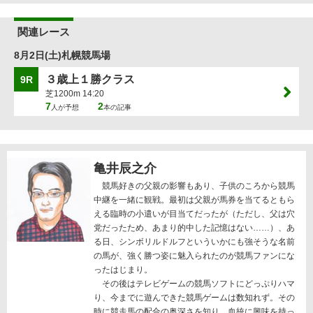
関連レース
8月2日(土)札幌競馬場
３歳上１勝クラス
9R
芝1200m 14:20
7
2
人が予想
本の記事
亀井辰之介
競馬好きの父親の影響もあり、子供のころから競馬
中継を一緒に観戦。最初は父親が馬券を当てるともら
える臨時の小遣いが目当てだったが（ただし、父は穴
党だったため、あまり的中した記憶はない……）、あ
る日、シンボリルドルフといういかにも強そうな名前
の馬が、強く勝つ姿に魅入られたのが競馬ファンにな
ったはじまり。
その後はテレビゲームの競馬ソフトにどっぷりハマ
り、今までに遊んできた競馬ゲームは数知れず。その
時に競走馬の配合の奥深さを知り、血統に興味を持っ