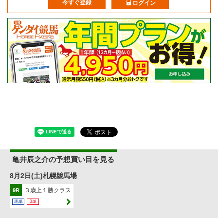
今すぐ登録
ログイン
亀井辰之介の予想買い目を見る
8月2日(土)札幌競馬場
３歳上１勝クラス
9R
馬単
3単