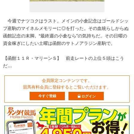
今週でナツコクはラスト。メインの小倉記念はゴールドシッ
プ産駒のマイネルメモリーに◎を打った。その血統らしからぬ
函館記念の末脚。“最終週の小倉なら”の気持ちだ。その日曜の
資金稼ぎにしたい土曜は函館のサトノアラジン産駒で。
【函館１１Ｒ・マリーンＳ】 前走レートの上位５頭はこう
だ…
会員限定コンテンツです。
競馬有料会員に登録するとご覧いただけます。
今すぐ登録
ログイン