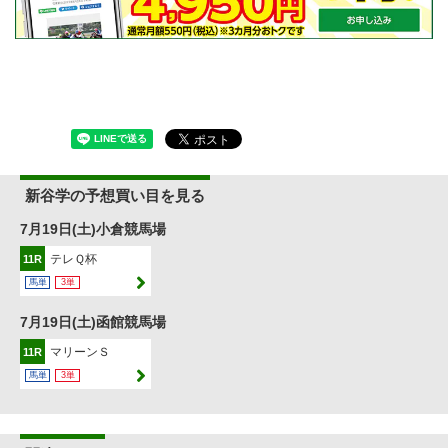
新谷学の予想買い目を見る
7月19日(土)小倉競馬場
テレＱ杯
11R
馬単
3単
7月19日(土)函館競馬場
マリーンＳ
11R
馬単
3単