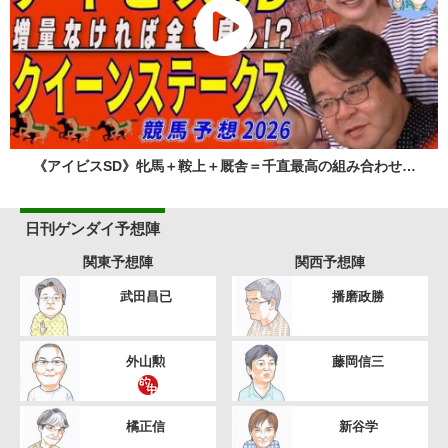
《アイビスSD》牝馬＋鞍上＋厩舎＝千直最高の組み合わせ…
日刊ゲンダイ予想陣
関東予想陣
関西予想陣
武田昌已
播磨政勝
外山勲
藤岡信三
橘正信
新谷学