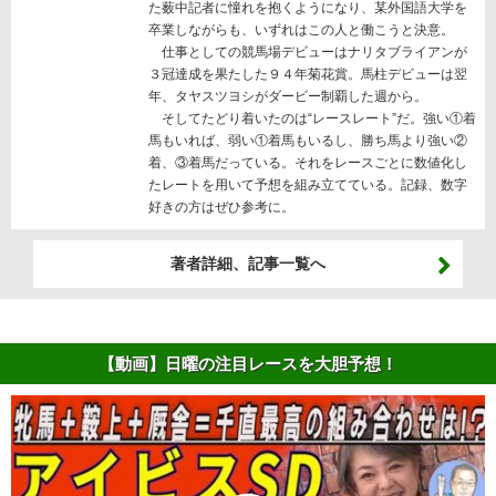
た薮中記者に憧れを抱くようになり、某外国語大学を
卒業しながらも、いずれはこの人と働こうと決意。
仕事としての競馬場デビューはナリタブライアンが
３冠達成を果たした９４年菊花賞。馬柱デビューは翌
年、タヤスツヨシがダービー制覇した週から。
そしてたどり着いたのは“レースレート”だ。強い①着
馬もいれば、弱い①着馬もいるし、勝ち馬より強い②
着、③着馬だっている。それをレースごとに数値化し
たレートを用いて予想を組み立てている。記録、数字
好きの方はぜひ参考に。
著者詳細、記事一覧へ
【動画】日曜の注目レースを大胆予想！