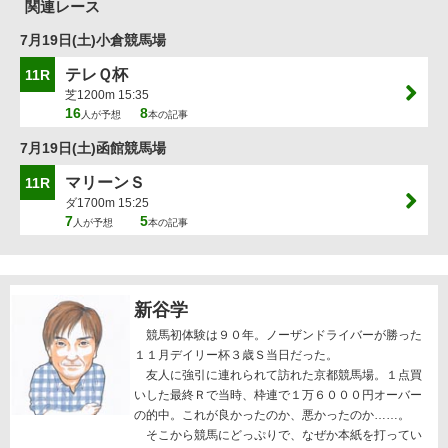
関連レース
7月19日(土)小倉競馬場
テレＱ杯
11R
芝1200m 15:35
16
8
人が予想
本の記事
7月19日(土)函館競馬場
マリーンＳ
11R
ダ1700m 15:25
7
5
人が予想
本の記事
新谷学
競馬初体験は９０年。ノーザンドライバーが勝った
１１月デイリー杯３歳Ｓ当日だった。
友人に強引に連れられて訪れた京都競馬場。１点買
いした最終Ｒで当時、枠連で１万６０００円オーバー
の的中。これが良かったのか、悪かったのか……。
そこから競馬にどっぷりで、なぜか本紙を打ってい