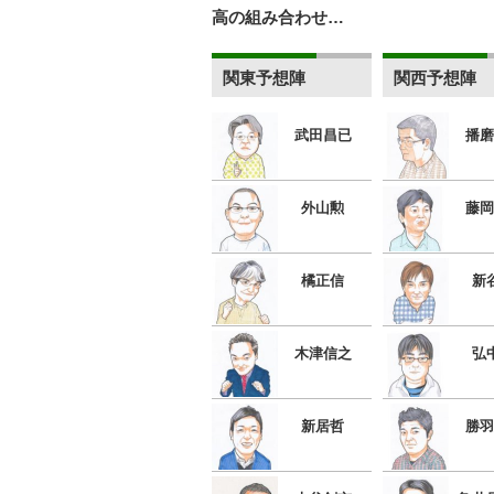
高の組み合わせ…
関東予想陣
関西予想陣
武田昌已
播磨
外山勲
藤岡
橘正信
新
木津信之
弘
新居哲
勝羽