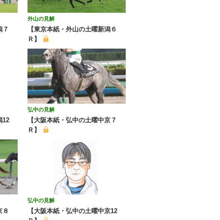
外山の見解
潟７
【東京本紙・外山の土曜新潟６
Ｒ】
弘中の見解
12
【大阪本紙・弘中の土曜中京７
Ｒ】
弘中の見解
京８
【大阪本紙・弘中の土曜中京12