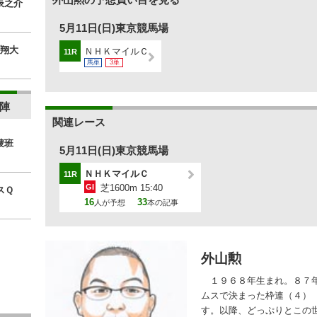
辰之介
5月11日(日)東京競馬場
翔大
ＮＨＫマイルＣ
11R
馬単
3単
陣
関連レース
捜班
5月11日(日)東京競馬場
ＮＨＫマイルＣ
11R
GI
芝1600m 15:40
スＱ
16
33
人が予想
本の記事
外山勲
１９６８年生まれ。８７年
ムスで決まった枠連（４）
す。以降、どっぷりとこの