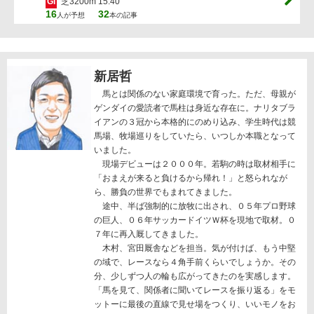
GI
芝3200m 15:40
16
32
人が予想
本の記事
新居哲
馬とは関係のない家庭環境で育った。ただ、母親が
ゲンダイの愛読者で馬柱は身近な存在に。ナリタブラ
イアンの３冠から本格的にのめり込み、学生時代は競
馬場、牧場巡りをしていたら、いつしか本職となって
いました。
現場デビューは２０００年。若駒の時は取材相手に
「おまえが来ると負けるから帰れ！」と怒られなが
ら、勝負の世界でもまれてきました。
途中、半ば強制的に放牧に出され、０５年プロ野球
の巨人、０６年サッカードイツＷ杯を現地で取材。０
７年に再入厩してきました。
木村、宮田厩舎などを担当。気が付けば、もう中堅
の域で、レースなら４角手前くらいでしょうか。その
分、少しずつ人の輪も広がってきたのを実感します。
「馬を見て、関係者に聞いてレースを振り返る」をモ
ットーに最後の直線で見せ場をつくり、いいモノをお