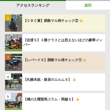
アクセスランキング
週間
1
【ＣＢＣ賞】調教マル得チェック②
2
【佐渡Ｓ】３勝クラスとは思えないほどの豪華メン
バー
3
【レパードＳ】調教マル得チェック①
4
【札幌本紙・新居のエルムＳ】
5
【橘の土曜競馬コラム・関越Ｓ】