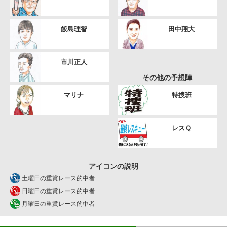
飯島理智
田中翔大
市川正人
その他の予想陣
マリナ
特捜班
レスＱ
アイコンの説明
土曜日の重賞レース的中者
日曜日の重賞レース的中者
月曜日の重賞レース的中者