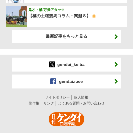
鬼才・橘 万券アタック
【橘の土曜競馬コラム・関越Ｓ】
最新記事をもっと見る
gendai_keiba
gendai.race
サイトポリシー
個人情報
著作権
リンク
よくある質問・お問い合わせ