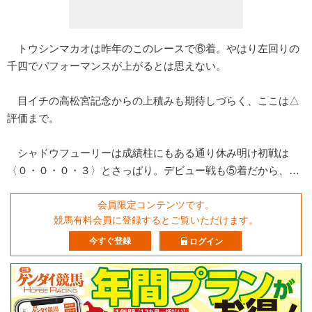
トウシンマカオは昨年のこのレースで⑥着。やはり左回りの
千四でパフォーマンスが上がるとは思えない。
目イチの高松宮記念からの上積みも期待しづらく、ここは△
評価まで。
シャドウフューリーは成績柱にもある通り休み明け初戦は
〈０・０・０・３〉とさっぱり。デビュー戦も⑤着だから、…
会員限定コンテンツです。
競馬有料会員に登録するとご覧いただけます。
今すぐ登録
ログイン