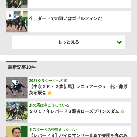
5
今、ダートでの狙いはゴドルフィンだ
もっと見る
最新記事10件
2027クラシックへの道
【中京２Ｒ・２歳新馬】レニュアージュ 牝・藤原
英昭厩舎
あの馬は今こうしている
２０１７年レパードＳ覇者ローズプリンスダム
ミスターＸの帯封ミッション
【レパードＳ】パイロマンサー直線で先団を丸のみ