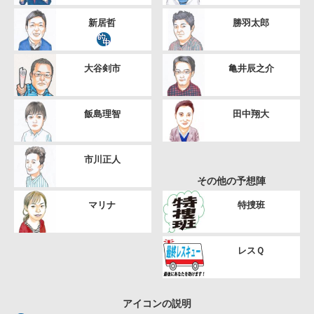
新居哲
勝羽太郎
大谷剣市
亀井辰之介
飯島理智
田中翔大
市川正人
その他の予想陣
マリナ
特捜班
レスＱ
アイコンの説明