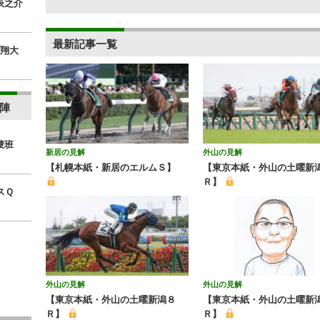
辰之介
最新記事一覧
翔大
陣
捜班
新居の見解
外山の見解
【札幌本紙・新居のエルムＳ】
【東京本紙・外山の土曜新
Ｒ】
スＱ
外山の見解
外山の見解
【東京本紙・外山の土曜新潟８
【東京本紙・外山の土曜新潟
Ｒ】
Ｒ】