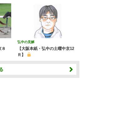
弘中の見解
京８
【大阪本紙・弘中の土曜中京12
Ｒ】
る