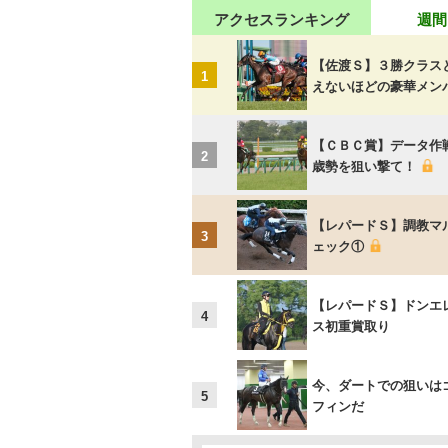
アクセスランキング
週間
【佐渡Ｓ】３勝クラス
1
えないほどの豪華メン
【ＣＢＣ賞】データ作
2
歳勢を狙い撃て！
【レパードＳ】調教マ
3
ェック①
【レパードＳ】ドンエ
4
ス初重賞取り
今、ダートでの狙いは
5
フィンだ