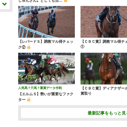
しゅんさん〟としても活…
【レパードＳ】調教マル得チェッ
【ＣＢＣ賞】調教マル得チ
①
ク②
人気馬？穴馬？重賞データ作戦
【ＣＢＣ賞】ディアナザー
賞取り
【エルムＳ】勢いが重要なファク
ター
最新記事をもっと見