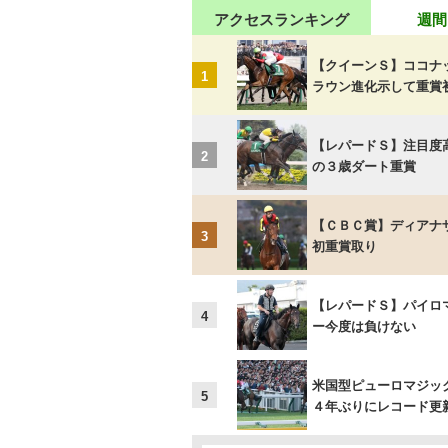
アクセスランキング
週間
【クイーンＳ】ココナ
1
ラウン進化示して重賞
【レパードＳ】注目度
2
の３歳ダート重賞
【ＣＢＣ賞】ディアナ
3
初重賞取り
【レパードＳ】パイロ
4
ー今度は負けない
米国型ピューロマジッ
5
４年ぶりにレコード更