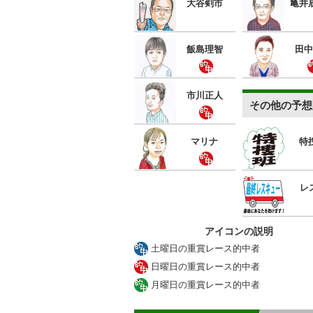
大谷剣市
亀井
飯島理智
田中
市川正人
その他の予想
マリナ
特
レ
アイコンの説明
土曜日の重賞レース的中者
日曜日の重賞レース的中者
月曜日の重賞レース的中者