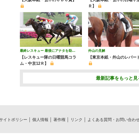
Ｒ】
最終レスキュー 最後にアナタを助…
外山の見解
【レスキュー隊の日曜競馬コラ
【東京本紙・外山のレパー
ム・中京12Ｒ】
最新記事をもっと見
サイトポリシー
個人情報
著作権
リンク
よくある質問・お問い合わ