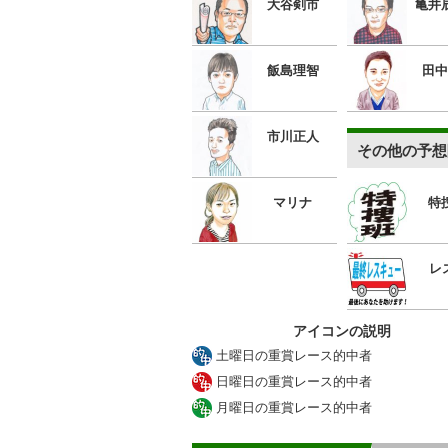
大谷剣市
亀井
飯島理智
田中
市川正人
その他の予想
マリナ
特
レ
アイコンの説明
土曜日の重賞レース的中者
日曜日の重賞レース的中者
月曜日の重賞レース的中者