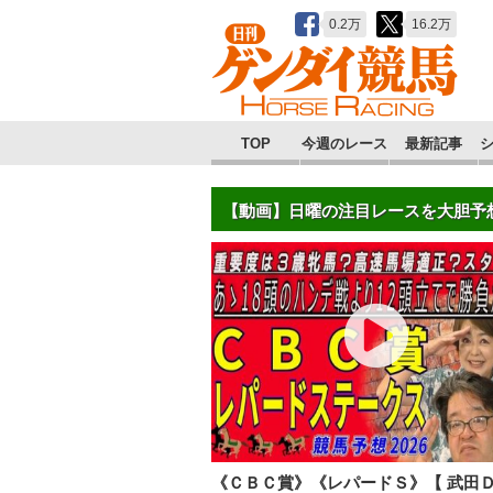
0.2万
16.2万
TOP
今週のレース
最新記事
【動画】日曜の注目レースを大胆予
《ＣＢＣ賞》《レパードＳ》【 武田