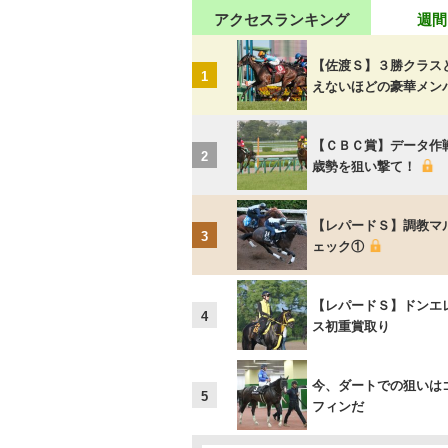
アクセスランキング
週間
【佐渡Ｓ】３勝クラス
1
えないほどの豪華メン
【ＣＢＣ賞】データ作
2
歳勢を狙い撃て！
【レパードＳ】調教マ
3
ェック①
【レパードＳ】ドンエ
4
ス初重賞取り
今、ダートでの狙いは
5
フィンだ