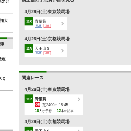
辰之介
4月26日(土)東京競馬場
翔大
青葉賞
11R
馬単
3単
4月26日(土)京都競馬場
陣
天王山Ｓ
11R
馬単
3単
捜班
関連レース
スＱ
4月26日(土)東京競馬場
青葉賞
11R
GII
芝2400m 15:45
16
12
人が予想
本の記事
4月26日(土)京都競馬場