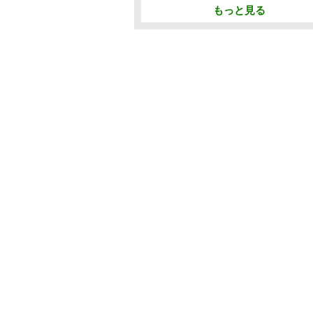
もっと見る