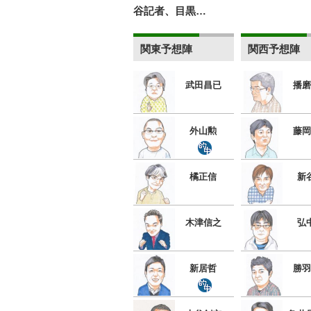
谷記者、目黒…
関東予想陣
関西予想陣
武田昌已
播磨
外山勲
藤岡
橘正信
新
木津信之
弘
新居哲
勝羽