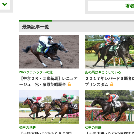
著
最新記事一覧
2027クラシックへの道
あの馬は今こうしている
【中京２Ｒ・２歳新馬】レニュア
２０１７年レパードＳ覇者
ージュ 牝・藤原英昭厩舎
プリンスダム
弘中の見解
弘中の見解
【大阪本紙・弘中のＣＢＣ賞】
【大阪本紙・弘中の日曜中