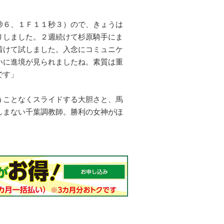
秒６、１Ｆ１１秒３）ので、きょうは
りしました。２週続けて杉原騎手にま
着けて試しました。入念にコミュニケ
いに進境が見られましたね。素質は重
です」
うことなくスライドする大胆さと、馬
しまない千葉調教師。勝利の女神がほ