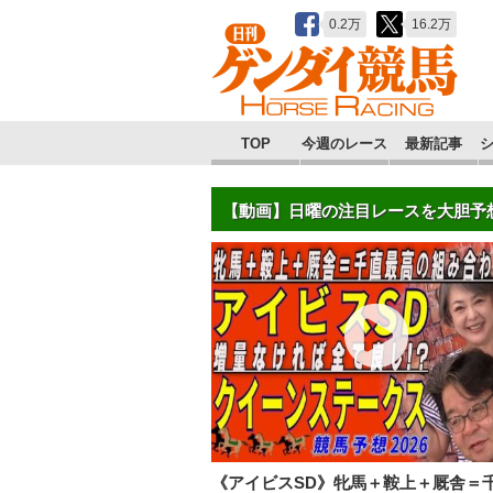
0.2万
16.2万
TOP
今週のレース
最新記事
【動画】日曜の注目レースを大胆予
《アイビスSD》牝馬＋鞍上＋厩舎＝