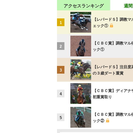
アクセスランキング
週間
【レパードＳ】調教マ
1
ェック①
【ＣＢＣ賞】調教マル
2
ック①
【レパードＳ】注目度
3
の３歳ダート重賞
【ＣＢＣ賞】ディアナ
4
初重賞取り
【ＣＢＣ賞】調教マル
5
ック②