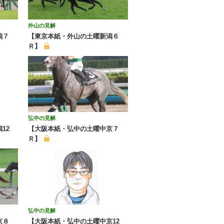
外山の見解
潟７
【東京本紙・外山の土曜新潟６
Ｒ】
弘中の見解
12
【大阪本紙・弘中の土曜中京７
Ｒ】
弘中の見解
京８
【大阪本紙・弘中の土曜中京12