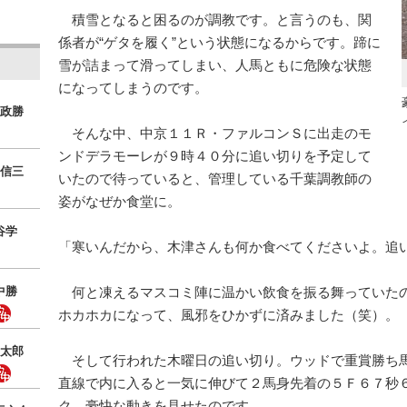
積雪となると困るのが調教です。と言うのも、関
係者が“ゲタを履く”という状態になるからです。蹄に
雪が詰まって滑ってしまい、人馬ともに危険な状態
になってしまうのです。
政勝
そんな中、中京１１Ｒ・ファルコンＳに出走のモ
ンドデラモーレが９時４０分に追い切りを予定して
信三
いたので待っていると、管理している千葉調教師の
姿がなぜか食堂に。
谷学
「寒いんだから、木津さんも何か食べてくださいよ。追
中勝
何と凍えるマスコミ陣に温かい飲食を振る舞っていた
ホカホカになって、風邪をひかずに済みました（笑）。
太郎
そして行われた木曜日の追い切り。ウッドで重賞勝ち
直線で内に入ると一気に伸びて２馬身先着の５Ｆ６７秒
ク。豪快な動きを見せたのです。