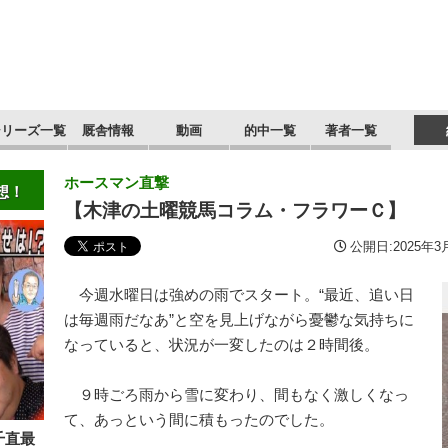
シリーズ一覧
厩舎情報
動画
的中一覧
著者一覧
ホースマン直撃
想！
【木津の土曜競馬コラム・フラワーＣ】
公開日:2025年3月
今週水曜日は強めの雨でスタート。“最近、追い日
は毎週雨だなあ”と空を見上げながら憂鬱な気持ちに
なっていると、状況が一変したのは２時間後。
９時ごろ雨から雪に変わり、間もなく激しくなっ
て、あっという間に積もったのでした。
千直最