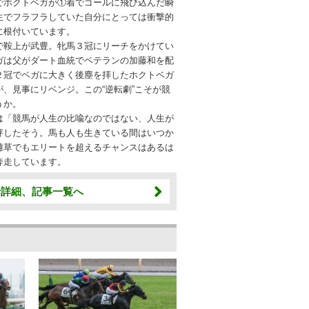
ホクトベガが①着でゴールに飛び込んだ瞬
生でフラフラしていた自分にとっては衝撃的
に根付いています。
鞍上が武豊。牝馬３冠にリーチをかけてい
ガは父がダート血統でベテランの加藤和を配
２冠でベガに大きく後塵を拝したホクトベガ
、見事にリベンジ。この“逆転劇”こそが競
うか。
「競馬が人生の比喩なのではない、人生が
評したそう。馬も人も生きている間はいつか
雑草でもエリートを超えるチャンスはあるは
奔走しています。
者詳細、記事一覧へ