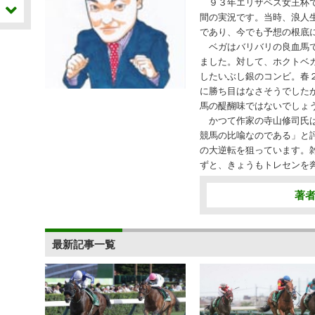
９３年エリザベス女王杯で
間の実況です。当時、浪人
であり、今でも予想の根底
ベガはバリバリの良血馬で
ました。対して、ホクトベ
したいぶし銀のコンビ。春
に勝ち目はなさそうでしたが
馬の醍醐味ではないでしょ
かつて作家の寺山修司氏は
競馬の比喩なのである」と
の大逆転を狙っています。
ずと、きょうもトレセンを
著
最新記事一覧