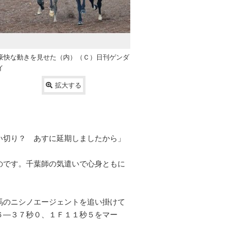
豪快な動きを見せた（内）（Ｃ）日刊ゲンダ
イ
拡大する
い切り？ あすに延期しましたから」
のです。千葉師の気遣いで心身ともに
馬のニシノエージェントを追い掛けて
６―３７秒０、１Ｆ１１秒５をマー