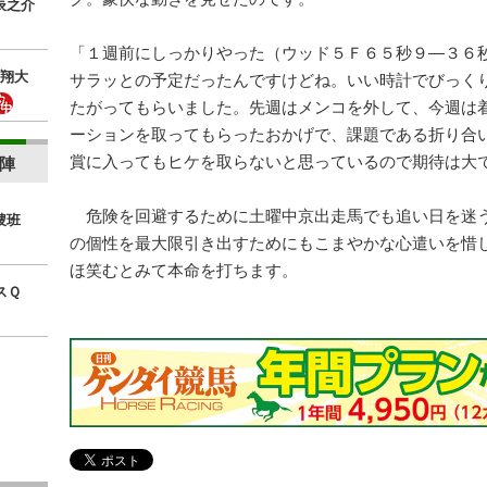
辰之介
「１週前にしっかりやった（ウッド５Ｆ６５秒９―３６
翔大
サラッとの予定だったんですけどね。いい時計でびっく
たがってもらいました。先週はメンコを外して、今週は
ーションを取ってもらったおかげで、課題である折り合
賞に入ってもヒケを取らないと思っているので期待は大
陣
危険を回避するために土曜中京出走馬でも追い日を迷
捜班
の個性を最大限引き出すためにもこまやかな心遣いを惜
ほ笑むとみて本命を打ちます。
スＱ