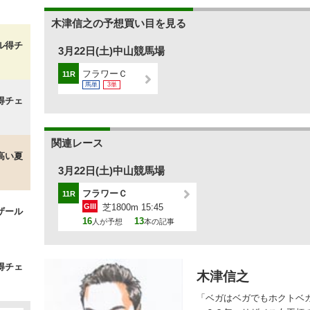
木津信之の予想買い目を見る
ル得チ
3月22日(土)中山競馬場
フラワーＣ
11R
馬単
3単
得チェ
関連レース
高い夏
3月22日(土)中山競馬場
フラワーＣ
11R
GIII
芝1800m 15:45
ザール
16
13
人が予想
本の記事
得チェ
木津信之
「ベガはベガでもホクトベ