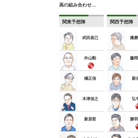
高の組み合わせ…
関東予想陣
関西予想陣
武田昌已
播磨
外山勲
藤岡
橘正信
新
木津信之
弘
新居哲
勝羽