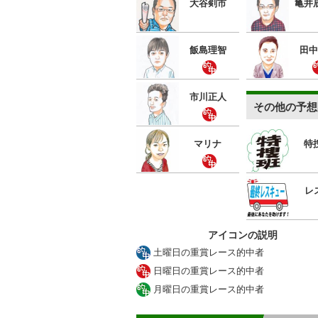
大谷剣市
亀井
飯島理智
田中
市川正人
その他の予想
マリナ
特
レ
アイコンの説明
土曜日の重賞レース的中者
日曜日の重賞レース的中者
月曜日の重賞レース的中者