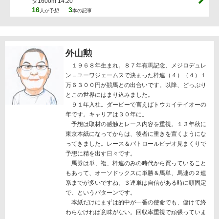
ダ1600m 14:20
16
3
人が予想
本の記事
外山勲
１９６８年生まれ。８７年有馬記念、メジロデュレ
ン＝ユーワジェームスで決まった枠連（４）（４）１
万６３００円が競馬との出合いです。以降、どっぷり
とこの世界にはまり込みました。
９１年入社。ダービーで言えばトウカイテイオーの
年です。キャリアは３０年に。
予想は取材の感触とレース内容を重視。１３年秋に
東京本紙になってからは、後者に重きを置くようにな
ってきました。レース＆パトロールビデオ見まくりで
予想に精を出す日々です。
馬券は単、複、枠連のみの時代から買っていること
もあって、オーソドックスに単勝＆馬単、馬連の２連
系までが多いですね。３連単は自信がある時に頭固定
で、というパターンです。
本紙だけにまずは的中が一番の使命でも、儲けて終
わらなければ意味がない。回収率重視で頑張っていま