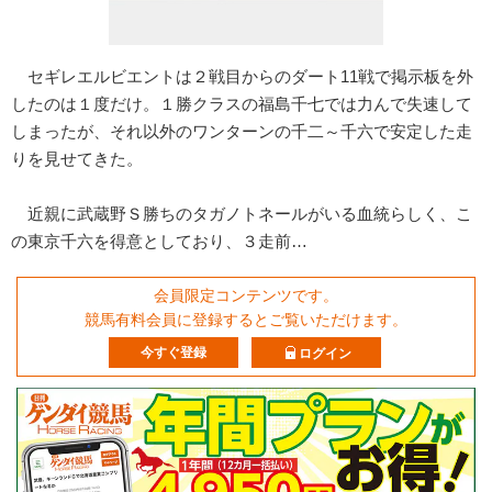
セギレエルビエントは２戦目からのダート11戦で掲示板を外
したのは１度だけ。１勝クラスの福島千七では力んで失速して
しまったが、それ以外のワンターンの千二～千六で安定した走
りを見せてきた。
近親に武蔵野Ｓ勝ちのタガノトネールがいる血統らしく、こ
の東京千六を得意としており、３走前…
会員限定コンテンツです。
競馬有料会員に登録するとご覧いただけます。
今すぐ登録
ログイン