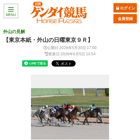
ログイン
MENU
会員登録
外山の見解
【東京本紙・外山の日曜東京９Ｒ】
公開日:2026年5月30日 17:00
更新日:2026年6月5日 10:54