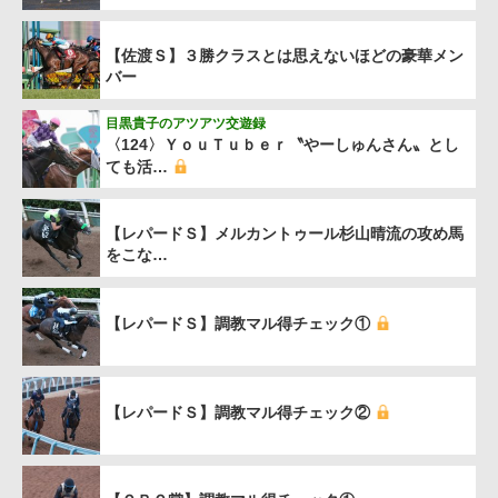
【佐渡Ｓ】３勝クラスとは思えないほどの豪華メン
バー
目黒貴子のアツアツ交遊録
〈124〉ＹｏｕＴｕｂｅｒ〝やーしゅんさん〟とし
ても活…
【レパードＳ】メルカントゥール杉山晴流の攻め馬
をこな…
【レパードＳ】調教マル得チェック①
【レパードＳ】調教マル得チェック②