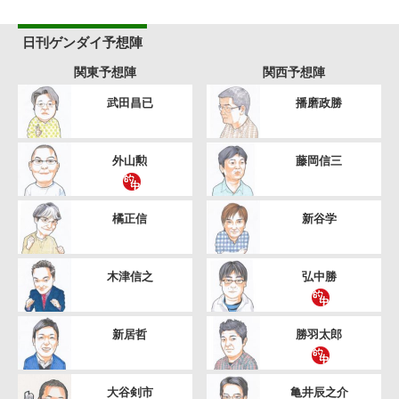
日刊ゲンダイ予想陣
関東予想陣
関西予想陣
武田昌已
播磨政勝
外山勲
藤岡信三
橘正信
新谷学
木津信之
弘中勝
新居哲
勝羽太郎
大谷剣市
亀井辰之介