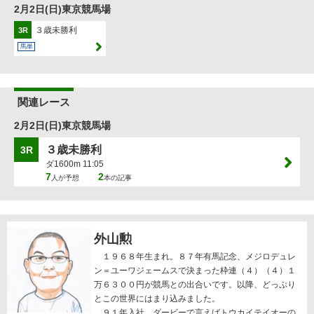
2月2日(日)東京競馬場
３歳未勝利
3R
馬単
関連レース
2月2日(日)東京競馬場
３歳未勝利
3R
ダ1600m 11:05
7
2
人が予想
本の記事
外山勲
１９６８年生まれ。８７年有馬記念、メジロデュレ
ン＝ユーワジェームスで決まった枠連（４）（４）１
万６３００円が競馬との出合いです。以降、どっぷり
とこの世界にはまり込みました。
９１年入社。ダービーで言えばトウカイテイオーの