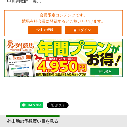
中川調教師 実…
会員限定コンテンツです。
競馬有料会員に登録するとご覧いただけます。
今すぐ登録
ログイン
外山勲の予想買い目を見る