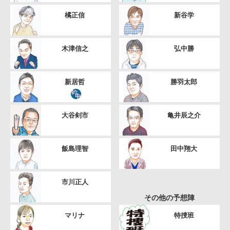
橘正信
新谷学
木津信之
弘中勝
新居哲
勝羽太郎
大谷剣市
亀井辰之介
飯島理智
田中翔大
市川正人
その他の予想陣
マリナ
特捜班