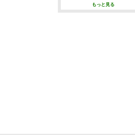
もっと見る