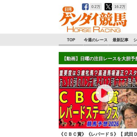
0.2万
16.2万
TOP
今週のレース
最新記事
【動画】日曜の注目レースを大胆予
《ＣＢＣ賞》《レパードＳ》【 武田