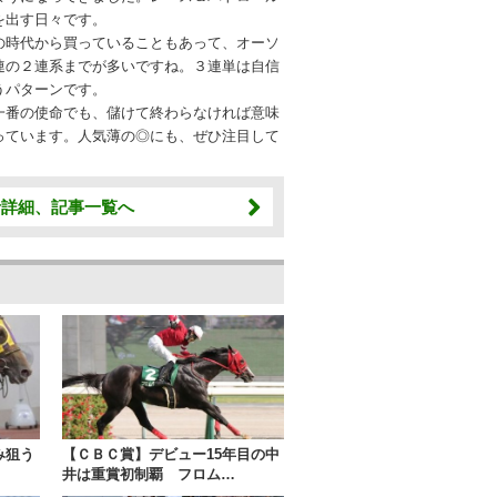
を出す日々です。
時代から買っていることもあって、オーソ
連の２連系までが多いですね。３連単は自信
うパターンです。
番の使命でも、儲けて終わらなければ意味
っています。人気薄の◎にも、ぜひ注目して
者詳細、記事一覧へ
み狙う
【ＣＢＣ賞】デビュー15年目の中
井は重賞初制覇 フロム…