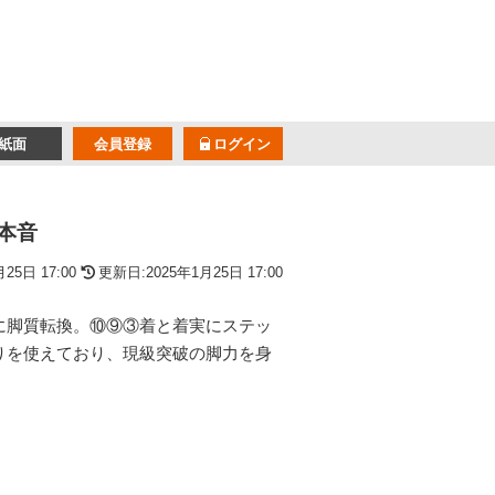
紙面
会員登録
ログイン
本音
25日 17:00
更新日:2025年1月25日 17:00
に脚質転換。⑩⑨③着と着実にステッ
りを使えており、現級突破の脚力を身