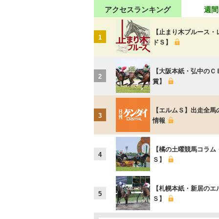
アクセスランキング
週間
【止まり木ブルース・
1
ドＳ】
【大阪本紙・弘中のＣ
2
賞】
【エルムＳ】出走全馬
3
情報
【橘の土曜競馬コラム
4
Ｓ】
【札幌本紙・新居のエ
5
Ｓ】