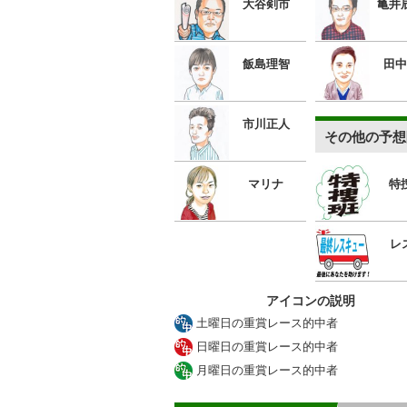
大谷剣市
亀井
飯島理智
田中
市川正人
その他の予想
マリナ
特
レ
アイコンの説明
土曜日の重賞レース的中者
日曜日の重賞レース的中者
月曜日の重賞レース的中者