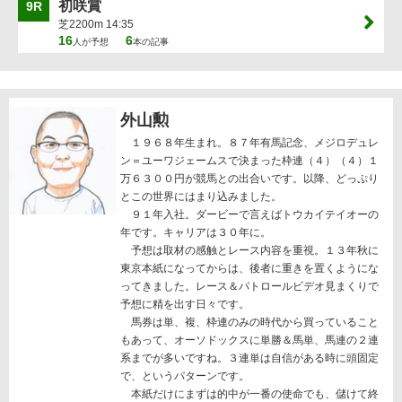
初咲賞
9R
芝2200m 14:35
16
6
人が予想
本の記事
外山勲
１９６８年生まれ。８７年有馬記念、メジロデュレ
ン＝ユーワジェームスで決まった枠連（４）（４）１
万６３００円が競馬との出合いです。以降、どっぷり
とこの世界にはまり込みました。
９１年入社。ダービーで言えばトウカイテイオーの
年です。キャリアは３０年に。
予想は取材の感触とレース内容を重視。１３年秋に
東京本紙になってからは、後者に重きを置くようにな
ってきました。レース＆パトロールビデオ見まくりで
予想に精を出す日々です。
馬券は単、複、枠連のみの時代から買っていること
もあって、オーソドックスに単勝＆馬単、馬連の２連
系までが多いですね。３連単は自信がある時に頭固定
で、というパターンです。
本紙だけにまずは的中が一番の使命でも、儲けて終