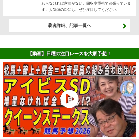
わらなければ意味がない。回収率重視で頑張っていま
す。人気薄の◎にも、ぜひ注目してください。
著者詳細、記事一覧へ
【動画】日曜の注目レースを大胆予想！