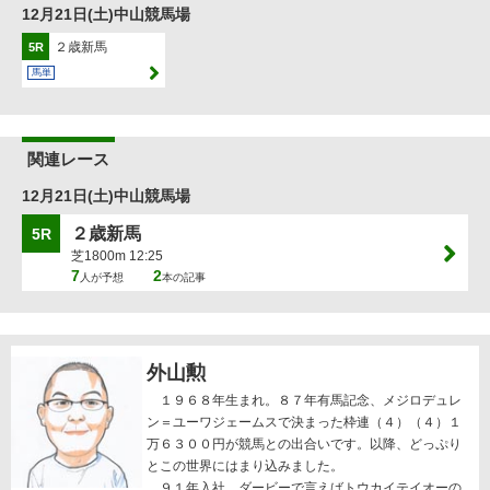
12月21日(土)中山競馬場
２歳新馬
5R
馬単
関連レース
12月21日(土)中山競馬場
２歳新馬
5R
芝1800m 12:25
7
2
人が予想
本の記事
外山勲
１９６８年生まれ。８７年有馬記念、メジロデュレ
ン＝ユーワジェームスで決まった枠連（４）（４）１
万６３００円が競馬との出合いです。以降、どっぷり
とこの世界にはまり込みました。
９１年入社。ダービーで言えばトウカイテイオーの