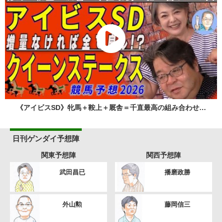
《アイビスSD》牝馬＋鞍上＋厩舎＝千直最高の組み合わせ…
日刊ゲンダイ予想陣
関東予想陣
関西予想陣
武田昌已
播磨政勝
外山勲
藤岡信三