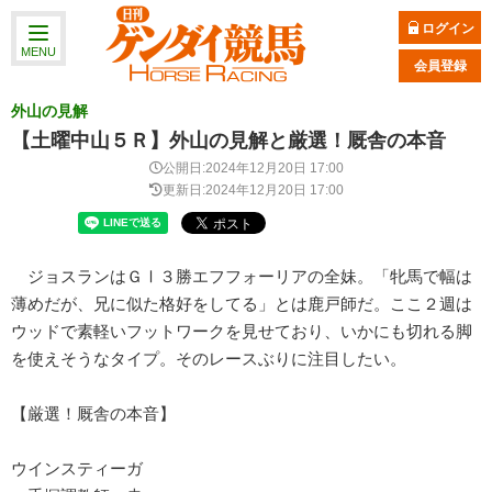
ログイン
MENU
会員登録
外山の見解
【土曜中山５Ｒ】外山の見解と厳選！厩舎の本音
公開日:2024年12月20日 17:00
更新日:2024年12月20日 17:00
ジョスランはＧⅠ３勝エフフォーリアの全妹。「牝馬で幅は
薄めだが、兄に似た格好をしてる」とは鹿戸師だ。ここ２週は
ウッドで素軽いフットワークを見せており、いかにも切れる脚
を使えそうなタイプ。そのレースぶりに注目したい。
【厳選！厩舎の本音】
ウインスティーガ