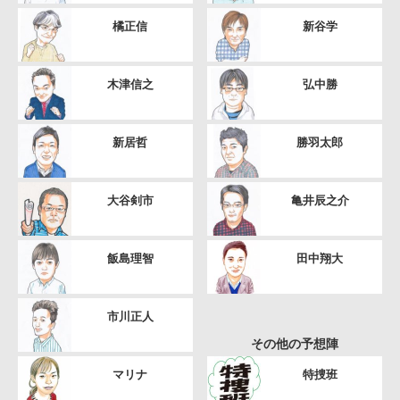
橘正信
新谷学
木津信之
弘中勝
新居哲
勝羽太郎
大谷剣市
亀井辰之介
飯島理智
田中翔大
市川正人
その他の予想陣
マリナ
特捜班