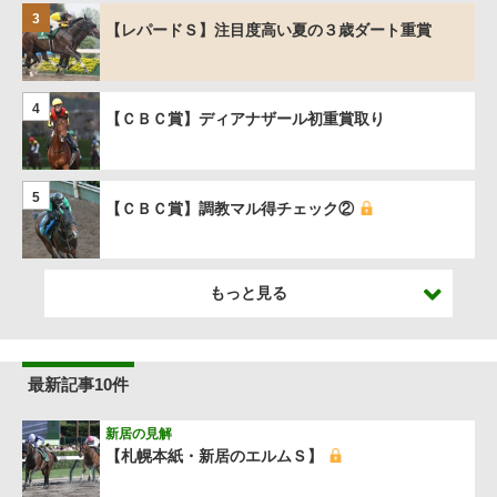
3
【レパードＳ】注目度高い夏の３歳ダート重賞
4
【ＣＢＣ賞】ディアナザール初重賞取り
5
【ＣＢＣ賞】調教マル得チェック②
もっと見る
最新記事10件
新居の見解
【札幌本紙・新居のエルムＳ】