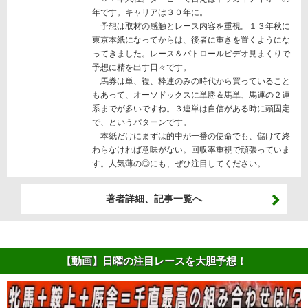
年です。キャリアは３０年に。
予想は取材の感触とレース内容を重視。１３年秋に
東京本紙になってからは、後者に重きを置くようにな
ってきました。レース＆パトロールビデオ見まくりで
予想に精を出す日々です。
馬券は単、複、枠連のみの時代から買っていること
もあって、オーソドックスに単勝＆馬単、馬連の２連
系までが多いですね。３連単は自信がある時に頭固定
で、というパターンです。
本紙だけにまずは的中が一番の使命でも、儲けて終
わらなければ意味がない。回収率重視で頑張っていま
す。人気薄の◎にも、ぜひ注目してください。
著者詳細、記事一覧へ
【動画】日曜の注目レースを大胆予想！