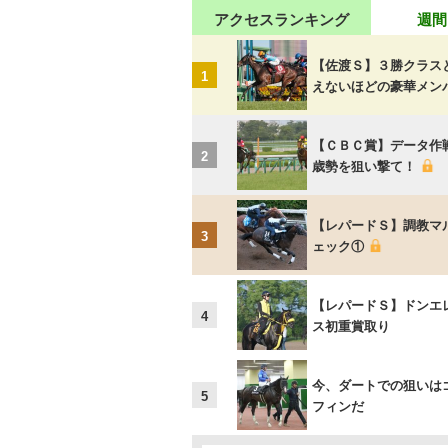
アクセスランキング
週間
【佐渡Ｓ】３勝クラス
1
えないほどの豪華メン
【ＣＢＣ賞】データ作
2
歳勢を狙い撃て！
【レパードＳ】調教マ
3
ェック①
【レパードＳ】ドンエ
4
ス初重賞取り
今、ダートでの狙いは
5
フィンだ