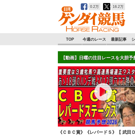
0.2万
16.2万
TOP
今週のレース
最新記事
【動画】日曜の注目レースを大胆予
《ＣＢＣ賞》《レパードＳ》【 武田