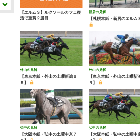
【エルムＳ】ルクソールカフェ復
新居の見解
活で重賞２勝目
【札幌本紙・新居のエルム
外山の見解
外山の見解
【東京本紙・外山の土曜新潟６
【東京本紙・外山の土曜新
Ｒ】
Ｒ】
弘中の見解
弘中の見解
【大阪本紙・弘中の土曜中京７
【大阪本紙・弘中の土曜中