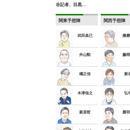
谷記者、目黒…
関東予想陣
関西予想陣
武田昌已
播磨
外山勲
藤岡
橘正信
新
木津信之
弘
新居哲
勝羽