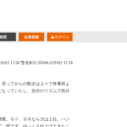
紙面
会員登録
ログイン
月6日 17:00
更新日:2024年12月6日 17:29
、戻ってからの動きは上々で休養前よ
になっていたし、自分のリズムで気分
帰厩。ＧⅡ、ＧⅢなら力は上位。ハン
ず。慌てず、ゆっくり仕上げてきたこ