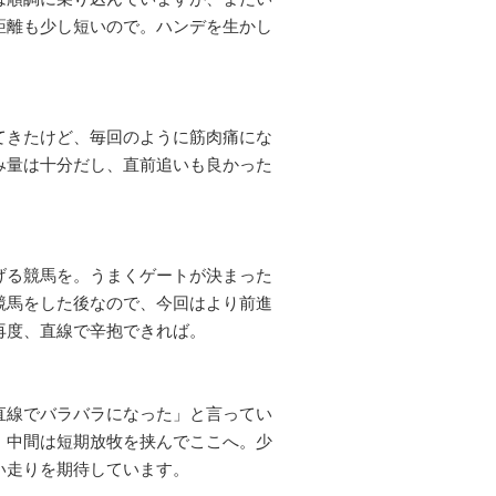
距離も少し短いので。ハンデを生かし
てきたけど、毎回のように筋肉痛にな
み量は十分だし、直前追いも良かった
げる競馬を。うまくゲートが決まった
競馬をした後なので、今回はより前進
再度、直線で辛抱できれば。
直線でバラバラになった」と言ってい
。中間は短期放牧を挟んでここへ。少
い走りを期待しています。