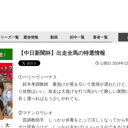
シリーズ一覧
厩舎情報
動画
的中一覧
著者一覧
【中日新聞杯】出走全馬の特選情報
想！
公開日:2024年12
①ベリーヴィーナス
鈴木孝調教師 夏負けが尾を引いて復帰が遅れたけど
り状態はいい。前走は大逃げを打つ馬がいて難しい展開
良く運べればもう少しやれても。
②マテンロウレオ
昆調教助手 しっかり休養をとって涼しくなってから
Ｄ、大
デは背負うけど、しっかり走ればいいレースができるは