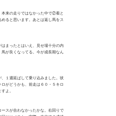
、本来の走りではなかった中で②着と
込めると思います。あとは返し馬をス
がはまったとはいえ、見せ場十分の内
、馬が良くなってる。今が成長期なん
。
が、１週延ばして乗り込みました。状
キロがどうかも、前走は６０・５キロ
ますよ。
コースが合わなかったかな。右回りで