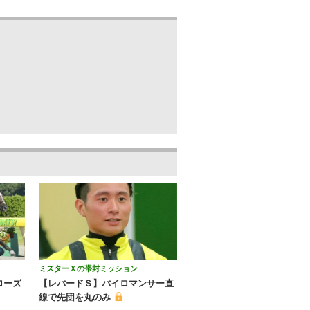
ミスターＸの帯封ミッション
ローズ
【レパードＳ】パイロマンサー直
線で先団を丸のみ