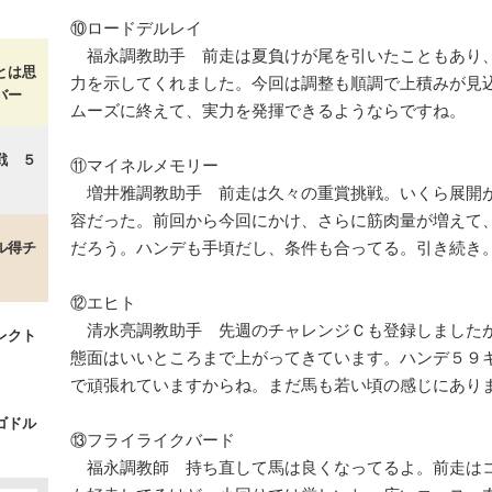
⑩ロードデルレイ
福永調教助手 前走は夏負けが尾を引いたこともあり
とは思
力を示してくれました。今回は調整も順調で上積みが見
バー
ムーズに終えて、実力を発揮できるようならですね。
戦 ５
⑪マイネルメモリー
増井雅調教助手 前走は久々の重賞挑戦。いくら展開
容だった。前回から今回にかけ、さらに筋肉量が増えて
だろう。ハンデも手頃だし、条件も合ってる。引き続き
ル得チ
⑫エヒト
清水亮調教助手 先週のチャレンジＣも登録しました
レクト
態面はいいところまで上がってきています。ハンデ５９
で頑張れていますからね。まだ馬も若い頃の感じにあり
ゴドル
⑬フライライクバード
福永調教師 持ち直して馬は良くなってるよ。前走は