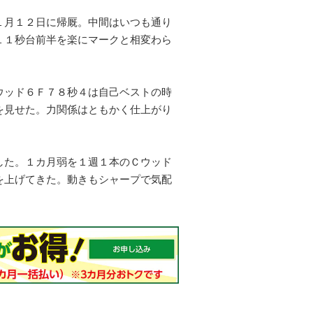
１月１２日に帰厩。中間はいつも通り
１１秒台前半を楽にマークと相変わら
ウッド６Ｆ７８秒４は自己ベストの時
を見せた。力関係はともかく仕上がり
した。１カ月弱を１週１本のＣウッド
を上げてきた。動きもシャープで気配