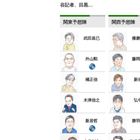
谷記者、目黒…
関東予想陣
関西予想陣
武田昌已
播磨
外山勲
藤岡
橘正信
新
木津信之
弘
新居哲
勝羽