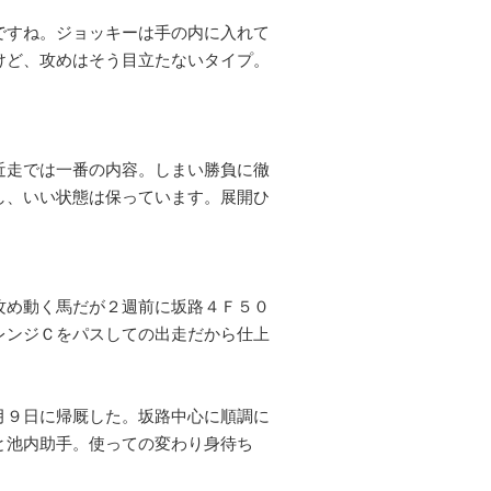
ですね。ジョッキーは手の内に入れて
けど、攻めはそう目立たないタイプ。
近走では一番の内容。しまい勝負に徹
し、いい状態は保っています。展開ひ
攻め動く馬だが２週前に坂路４Ｆ５０
レンジＣをパスしての出走だから仕上
月９日に帰厩した。坂路中心に順調に
と池内助手。使っての変わり身待ち