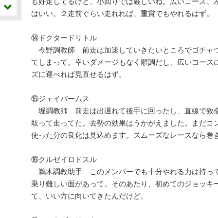
も好走してるけど、小回りでは厳しいね。広いコース、
はいい。２走前ぐらい走れれば、重賞でもやれるはず。
⑭ドクタードリトル
今野調教師 前走は加速していきたいところでゴチャ
てしまって。幸いダメージもなく順調だし、広いコース
ズに運べれば見直せるはず。
⑮ジェイパームス
堀調教師 前走は出遅れて後手に回ったし、直線で致
取って走ってた。去勢の効果はうかがえました。まだコ
使った分の良化は見込めます。スムーズなレースなら巻
⑯クルゼイロドスル
鵜木調教助手 このメンバーでも十分やれる力は持っ
乗り難しい面があって。そのあたり、初めてのジョッキ
て、いい方に向いてきたんだけど。