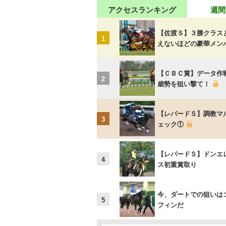
アクセスランキング
週間
【佐渡Ｓ】３勝クラス
1
えないほどの豪華メン
【ＣＢＣ賞】データ作
2
歳勢を狙い撃て！
【レパードＳ】調教マ
3
ェック①
【レパードＳ】ドンエ
4
ス初重賞取り
今、ダートでの狙いは
5
フィンだ