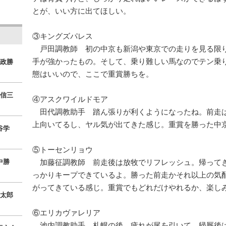
とが、いい方に出てほしい。
③キングズパレス
戸田調教師 初の中京も新潟や東京での走りを見る限
手が強かったもの。そして、乗り難しい馬なのでテン乗
政勝
態はいいので、ここで重賞勝ちを。
信三
④アスクワイルドモア
田代調教助手 踏ん張りが利くようになったね。前走
上向いてるし、ヤル気が出てきた感じ。重賞を勝った中
谷学
⑤トーセンリョウ
中勝
加藤征調教師 前走後は放牧でリフレッシュ。帰って
っかりキープできているよ。勝った前走かそれ以上の気
がってきている感じ。重賞でもどれだけやれるか、楽し
太郎
⑥エリカヴァレリア
池内調教助手 札幌の後、疲れが尾を引いて。帰厩後