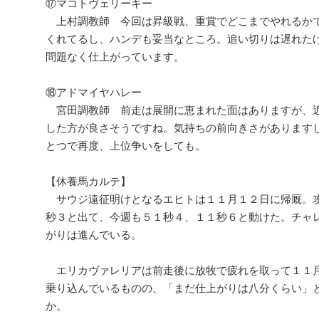
⑰マコトヴェリーキー
上村調教師 今回は昇級戦、重賞でどこまでやれるか
くれてるし、ハンデも妥当なところ。追い切りは遅れた
問題なく仕上がっています。
⑱アドマイヤハレー
宮田調教師 前走は展開に恵まれた面はありますが、
した方が良さそうですね。気持ちの前向きさがあります
とつで再度、上位争いをしても。
【休養馬カルテ】
サウジ遠征明けとなるエヒトは１１月１２日に帰厩。
秒３と出て、今週も５１秒４、１１秒６と動けた。チャ
がりは進んでいる。
エリカヴァレリアは前走後に放牧で疲れを取って１１
乗り込んでいるものの、「まだ仕上がりは八分くらい」
か。