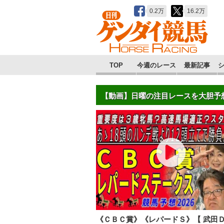
0.2万
16.2万
TOP
今週のレース
最新記事
【動画】日曜の注目レースを大胆予
《ＣＢＣ賞》《レパードＳ》【 武田