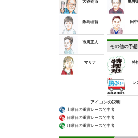
大谷剣市
亀井
飯島理智
田中
市川正人
その他の予想
マリナ
特
レ
アイコンの説明
土曜日の重賞レース的中者
日曜日の重賞レース的中者
月曜日の重賞レース的中者