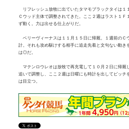
リフレッシュ放牧に出ていたタマモブラックタイは１
Ｃウッド主体で調整されてきた。ここ２週はラスト１Ｆ
ず動く。力は出せる仕上がりだ。
ベリーヴィーナスは１１月１５日に帰厩。１週前のＣ
計。それも攻め駆けする相手に追走先着と文句ない動き
は◎だ。
マテンロウレオは放牧で再充電して１０月２日に帰厩
追いで調整し、ここ２週は日曜にも時計を出してピッチ
は目立つ。