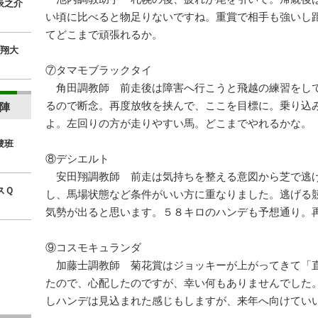
辰之介
い頃に比べると物足りないですね。重賞で相手も強いし
てどこまで頑張れるか。
翔大
⑦タマモブラックタイ
角田調教師 前走後は障害へ行こうと飛越の練習をし
るので断念。再度放牧を挟んで、ここを目標に。乗り込
陣
よ。左回りの方が走りやすい馬。どこまでやれるかな。
捜班
⑧デシエルト
安田翔調教師 前走は気持ちを整える意図から芝で逃
スＱ
し、馬場状態など条件がいい方に重なりました。逃げる
気勢が出ると思います。５８キロのハンデも予想通り。
⑨コスモキュランダ
加藤士調教師 菊花賞はジョッキーが上がってきて「
たので、心配したのですが、幸い何もありませんでした
しハンデは見込まれた感じもしますが、来年へ向けてい