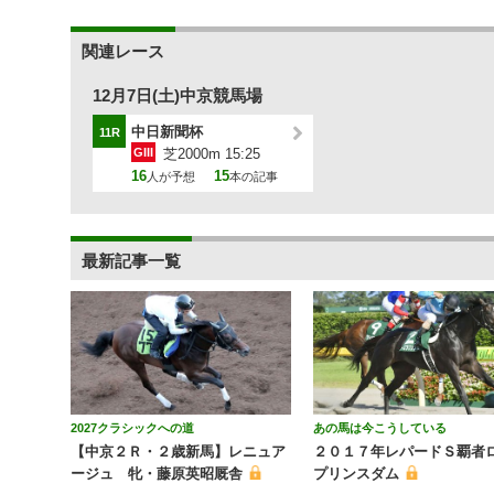
関連レース
12月7日(土)中京競馬場
中日新聞杯
11R
GIII
芝2000m 15:25
16
15
人が予想
本の記事
最新記事一覧
2027クラシックへの道
あの馬は今こうしている
【中京２Ｒ・２歳新馬】レニュア
２０１７年レパードＳ覇者
ージュ 牝・藤原英昭厩舎
プリンスダム