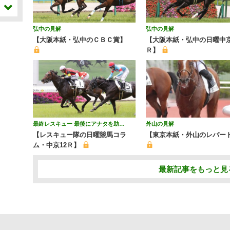
弘中の見解
弘中の見解
【大阪本紙・弘中のＣＢＣ賞】
【大阪本紙・弘中の日曜中
Ｒ】
最終レスキュー 最後にアナタを助…
外山の見解
【レスキュー隊の日曜競馬コラ
【東京本紙・外山のレパー
ム・中京12Ｒ】
最新記事をもっと見