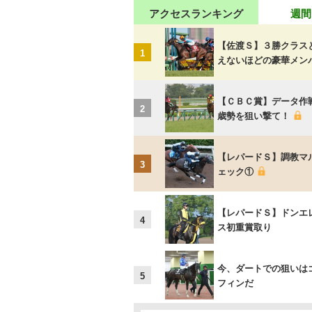
アクセスランキング
週間
【佐渡Ｓ】３勝クラス
1
えないほどの豪華メン
【ＣＢＣ賞】データ作
2
歳勢を狙い撃て！
【レパードＳ】調教マ
3
ェック①
【レパードＳ】ドンエ
4
ス初重賞取り
今、ダートでの狙いは
5
フィンだ