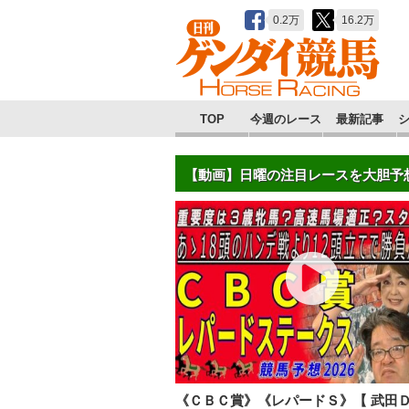
0.2万
16.2万
TOP
今週のレース
最新記事
【動画】日曜の注目レースを大胆予
《ＣＢＣ賞》《レパードＳ》【 武田