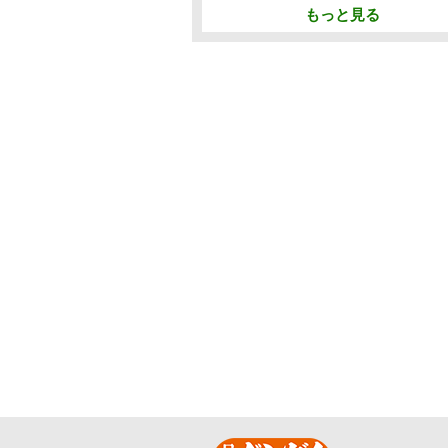
もっと見る