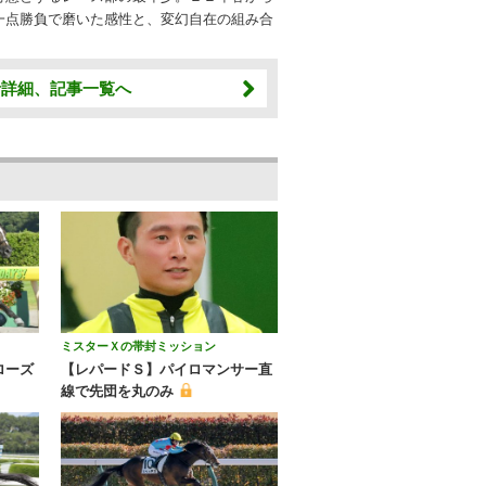
一点勝負で磨いた感性と、変幻自在の組み合
者詳細、記事一覧へ
ミスターＸの帯封ミッション
ローズ
【レパードＳ】パイロマンサー直
線で先団を丸のみ