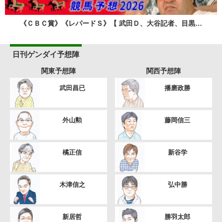
《ＣＢＣ賞》《レパードＳ》【 武田Ｄ、大谷記者、目黒…
日刊ゲンダイ予想陣
関東予想陣
関西予想陣
武田昌已
播磨政勝
外山勲
藤岡信三
橘正信
新谷学
木津信之
弘中勝
新居哲
勝羽太郎