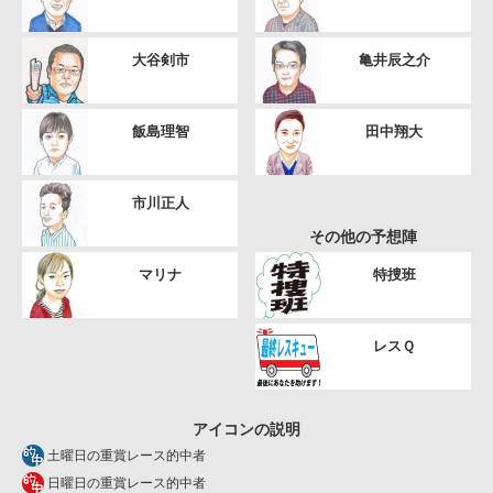
大谷剣市
亀井辰之介
飯島理智
田中翔大
市川正人
その他の予想陣
マリナ
特捜班
レスＱ
アイコンの説明
土曜日の重賞レース的中者
日曜日の重賞レース的中者