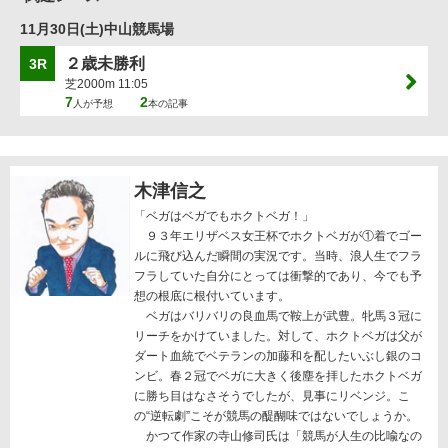
11月30日(土)中山競馬場
２歳未勝利
3R
芝2000m 11:05
7
2
人が予想
本の記事
木津信之
「ベガはベガでもホクトベガ！」
９３年エリザベス女王杯でホクトベガが①着でゴー
ルに飛び込んだ瞬間の実況です。当時、浪人生でフラ
フラしていた自分にとっては衝撃的であり、今でも予
想の根底に根付いています。
ベガはバリバリの良血馬で鞍上が武豊。牝馬３冠に
リーチをかけていました。対して、ホクトベガは父が
ダート血統でベテランの加藤和を配したいぶし銀のコ
ンビ。春２冠でベガに大きく後塵を拝したホクトベガ
に勝ち目はなさそうでしたが、見事にリベンジ。こ
の“逆転劇”こそが競馬の醍醐味ではないでしょうか。
かつて作家の寺山修司氏は「競馬が人生の比喩なの