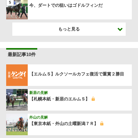
5
今、ダートでの狙いはゴドルフィンだ
もっと見る
最新記事10件
【エルムＳ】ルクソールカフェ復活で重賞２勝目
新居の見解
【札幌本紙・新居のエルムＳ】
外山の見解
【東京本紙・外山の土曜新潟７Ｒ】