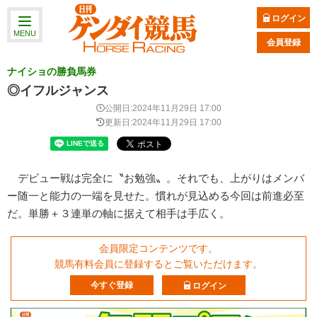
ログイン
MENU
会員登録
ナイショの勝負馬券
◎イフルジャンス
公開日:2024年11月29日 17:00
更新日:2024年11月29日 17:00
デビュー戦は完全に〝お勉強〟。それでも、上がりはメンバ
ー随一と能力の一端を見せた。慣れが見込める今回は前進必至
だ。単勝＋３連単の軸に据えて相手は手広く。
会員限定コンテンツです。
競馬有料会員に登録するとご覧いただけます。
今すぐ登録
ログイン