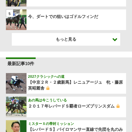
5
今、ダートでの狙いはゴドルフィンだ
もっと見る
最新記事10件
2027クラシックへの道
【中京２Ｒ・２歳新馬】レニュアージュ 牝・藤原
英昭厩舎
あの馬は今こうしている
２０１７年レパードＳ覇者ローズプリンスダム
ミスターＸの帯封ミッション
【レパードＳ】パイロマンサー直線で先団を丸のみ