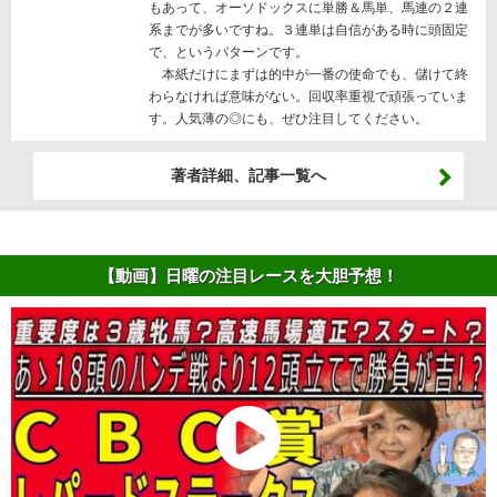
もあって、オーソドックスに単勝＆馬単、馬連の２連
系までが多いですね。３連単は自信がある時に頭固定
で、というパターンです。
本紙だけにまずは的中が一番の使命でも、儲けて終
わらなければ意味がない。回収率重視で頑張っていま
す。人気薄の◎にも、ぜひ注目してください。
著者詳細、記事一覧へ
【動画】日曜の注目レースを大胆予想！