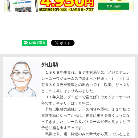
外山勲
１９６８年生まれ。８７年有馬記念、メジロデュレ
ン＝ユーワジェームスで決まった枠連（４）（４）１
万６３００円が競馬との出合いです。以降、どっぷり
とこの世界にはまり込みました。
９１年入社。ダービーで言えばトウカイテイオーの
年です。キャリアは３０年に。
予想は取材の感触とレース内容を重視。１３年秋に
東京本紙になってからは、後者に重きを置くようにな
ってきました。レース＆パトロールビデオ見まくりで
予想に精を出す日々です。
馬券は単、複、枠連のみの時代から買っていること