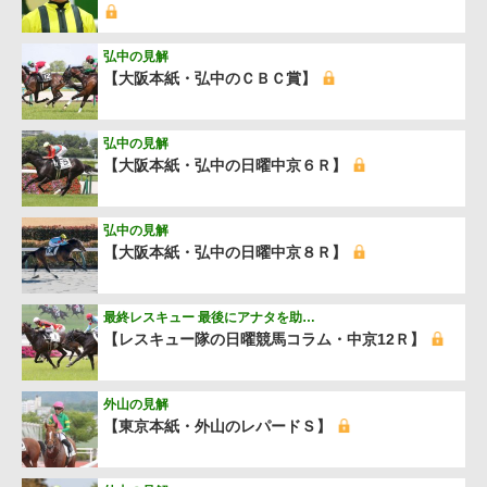
弘中の見解
【大阪本紙・弘中のＣＢＣ賞】
弘中の見解
【大阪本紙・弘中の日曜中京６Ｒ】
弘中の見解
【大阪本紙・弘中の日曜中京８Ｒ】
最終レスキュー 最後にアナタを助…
【レスキュー隊の日曜競馬コラム・中京12Ｒ】
外山の見解
【東京本紙・外山のレパードＳ】