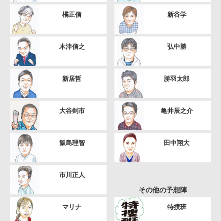
橘正信
新谷学
木津信之
弘中勝
新居哲
勝羽太郎
大谷剣市
亀井辰之介
飯島理智
田中翔大
市川正人
その他の予想陣
マリナ
特捜班