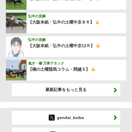
弘中の見解
【大阪本紙・弘中の土曜中京８Ｒ】
弘中の見解
【大阪本紙・弘中の土曜中京12Ｒ】
鬼才・橘 万券アタック
【橘の土曜競馬コラム・関越Ｓ】
最新記事をもっと見る
gendai_keiba