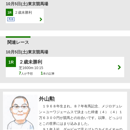
10月5日(土)東京競馬場
２歳未勝利
1R
馬単
関連レース
10月5日(土)東京競馬場
２歳未勝利
1R
芝1600m 10:15
7
1
人が予想
本の記事
外山勲
１９６８年生まれ。８７年有馬記念、メジロデュレ
ン＝ユーワジェームスで決まった枠連（４）（４）１
万６３００円が競馬との出合いです。以降、どっぷり
とこの世界にはまり込みました。
９１年入社。ダービーで言えばトウカイテイオーの