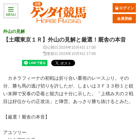
ログイン
MENU
会員登録
外山の見解
【土曜東京１Ｒ】外山の見解と厳選！厩舎の本音
公開日:2024年10月4日 17:00
更新日:2024年10月4日 17:00
カネラフィーナの初戦は折り合い重視のレースぶり。その
分、勝ち馬の逃げ切りを許したが、しまいは３Ｆ３３秒１と鋭
い末脚で安泰の②着と能力は十分に示した。「上積み大の２戦
目は好位からの正攻法」と陣営。あっさり勝ち抜けるとみた。
【厳選！厩舎の本音】
アユツリー