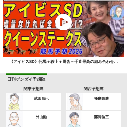
《アイビスSD》牝馬＋鞍上＋厩舎＝千直最高の組み合わせ…
日刊ゲンダイ予想陣
関東予想陣
関西予想陣
武田昌已
播磨政勝
外山勲
藤岡信三