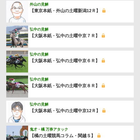
外山の見解
【東京本紙・外山の土曜新潟12Ｒ】
弘中の見解
【大阪本紙・弘中の土曜中京７Ｒ】
弘中の見解
【大阪本紙・弘中の土曜中京６Ｒ】
弘中の見解
【大阪本紙・弘中の土曜中京８Ｒ】
弘中の見解
【大阪本紙・弘中の土曜中京12Ｒ】
鬼才・橘 万券アタック
【橘の土曜競馬コラム・関越Ｓ】