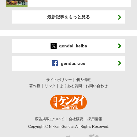
最新記事をもっと見る
gendai_keiba
gendai.race
サイトポリシー
個人情報
著作権
リンク
よくある質問・お問い合わせ
広告掲載について
会社概要
採用情報
Copyright © Nikkan Gendai. All Rights Reserved.