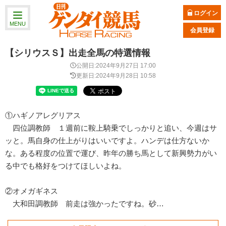
ログイン
MENU
会員登録
【シリウスＳ】出走全馬の特選情報
公開日:2024年9月27日 17:00
更新日:2024年9月28日 10:58
①ハギノアレグリアス
四位調教師 １週前に鞍上騎乗でしっかりと追い、今週はサ
ッと。馬自身の仕上がりはいいですよ。ハンデは仕方ないか
な。ある程度の位置で運び、昨年の勝ち馬として新興勢力がい
る中でも格好をつけてほしいよね。
②オメガギネス
大和田調教師 前走は強かったですね。砂…