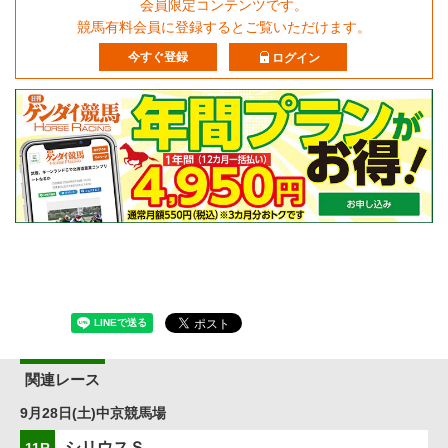
会員限定コンテンツです。
競馬有料会員に登録するとご覧いただけます。
今すぐ登録
ログイン
関連レース
9月28日(土)中京競馬場
シリウスＳ
11R