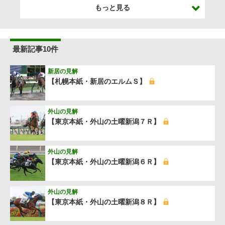
もっと見る
最新記事10件
新居の見解
【札幌本紙・新居のエルムＳ】
外山の見解
【東京本紙・外山の土曜新潟７Ｒ】
外山の見解
【東京本紙・外山の土曜新潟６Ｒ】
外山の見解
【東京本紙・外山の土曜新潟８Ｒ】